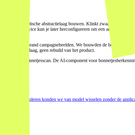
n provider-agnostische abstractielaag bouwen. Klinkt zwaar, is het niet.
Die interne service kun je later herconfigureren om een ander model, e
latform voor on-brand campagnebeelden. We bouwden de beeldgeneratiel
g in de service-laag, geen rebuild van het product.
latform met bonnetjesscan. De AI-component voor bonnetjesherkenning i
e AI-laag te isoleren konden we van model wisselen zonder de applic