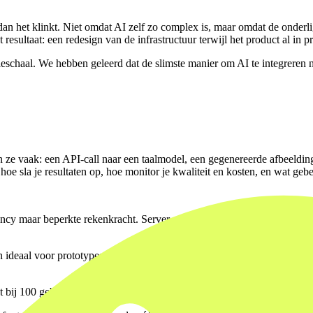
r dan het klinkt. Niet omdat AI zelf zo complex is, maar omdat de onder
sultaat: een redesign van de infrastructuur terwijl het product al in pro
schaal. We hebben geleerd dat de slimste manier om AI te integreren ni
ze vaak: een API-call naar een taalmodel, een gegenereerde afbeelding
hoe sla je resultaten op, hoe monitor je kwaliteit en kosten, en wat gebe
ency maar beperkte rekenkracht. Server geeft flexibiliteit maar kost mee
eaal voor prototypes. Maar als je opschaalt, wil je een abstractielaag
 bij 100 gebruikers, kost 200 euro bij 10.000. Caching van veelgevraagde