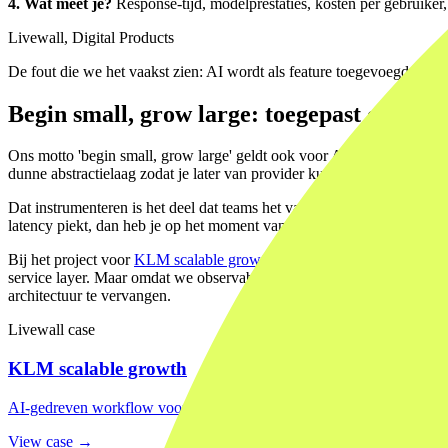
4. Wat meet je?
Response-tijd, modelprestaties, kosten per gebruiker, f
Livewall, Digital Products
De fout die we het vaakst zien: AI wordt als feature toegevoegd aan 
Begin small, grow large: toegepast op AI
Ons motto 'begin small, grow large' geldt ook voor AI-infrastructuur.
dunne abstractielaag zodat je later van provider kunt wisselen, en inst
Dat instrumenteren is het deel dat teams het vaakst overslaan. Maar 
latency piekt, dan heb je op het moment van opschalen geen data om o
Bij het project voor
KLM scalable growth
bouwden we een AI-gedreven
service layer. Maar omdat we observability vanaf dag één inbouwden
architectuur te vervangen.
Livewall case
KLM scalable growth
AI-gedreven workflow voor wereldwijde campagneproductie over 50+ 
View case →