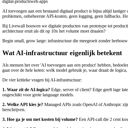
digital-products
web-apps
AI toevoegen aan een bestaand digitaal product is bijna altijd lastige
problemen, onbeheerste API-kosten, geen logging, geen fallbacks. Het re
Bij Livewall bouwen we digitale producten van prototype tot productie
architectuur eruit als dit op 10x het volume moet draaien?
Begin small, grow large: infrastructuur die meegroeit zonder herbouw
Wat AI-infrastructuur eigenlijk betekent
Als mensen het over 'AI toevoegen aan een product' hebben, bedoelen 
gaat over de hele keten: welk model gebruik je, waar draait de logica, 
De vier kritieke vragen bij AI-infrastructuur:
1. Waar zit de AI-logica?
Edge, server of client? Edge geeft lage lat
ongeschikt voor grote language models.
2. Welke API kies je?
Managed APIs zoals OpenAI of Anthropic zijn id
herschrijven.
3. Hoe ga je om met kosten bij volume?
Een API-call die 2 cent kost