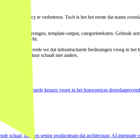
ukken en latency te verbeteren. Toch is het het eerste dat teams oversl
tor.
 Productbeschrijvingen, template-output, categorieteksten. Gebruik sema
del echt nodig hebt.
ews per maand, leerde we dat infrastructurele beslissingen vroeg in he
co. AI-infrastractuur schaalt niet anders.
 dat infrastructurele keuzes vroeg in het bouwproces doorslaggevend 
nde schaal, met een senior productteam dat architectuur, AI-integratie 