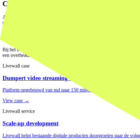
Caching: niet sexy, wel essentieel
AI-outputs cachen is een van de makkelijkste manieren om kosten te dr
nodig is'. Maar als je caching niet vroeg inbouwt, is het later een refac
De aanpak die we hanteren: cache alles wat deterministisch genoeg is.
zijn. En meet altijd de cache-hitratio, zodat je weet wanneer je het mo
Bij het bouwen van de
Dumpert video streaming app
, 150 miljoen vi
een overheadkostenpost is, is bij 10 miljoen gebruikers een bedrijfsrisi
Livewall case
Dumpert video streaming app
Platform opgebouwd van nul naar 150 miljoen views per maand. Bewijs
View case →
Livewall service
Scale-up development
Livewall helpt bestaande digitale producten doorgroeien naar de volge