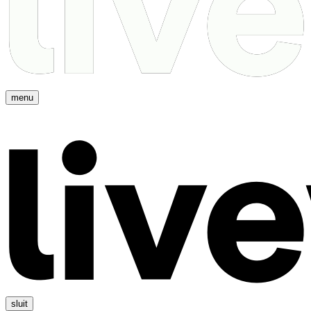
menu
sluit