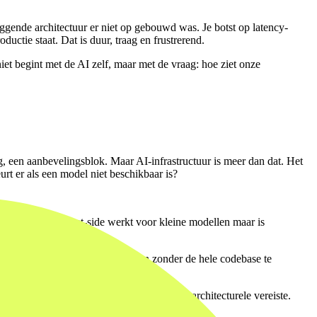
liggende architectuur er niet op gebouwd was. Je botst op latency-
ductie staat. Dat is duur, traag en frustrerend.
et begint met de AI zelf, maar met de vraag: hoe ziet onze
, een aanbevelingsblok. Maar AI-infrastructuur is meer dan dat. Het
urt er als een model niet beschikbaar is?
r bij volume. Client-side werkt voor kleine modellen maar is
 zodat je van model kunt wisselen zonder de hele codebase te
 outputs is geen optimalisatie, het is een architecturele vereiste.