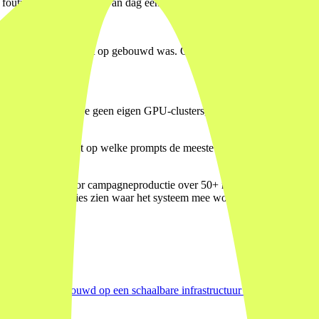
outratio's. Wie dit niet van dag één bijhoudt, heeft later geen basis om 
een systeem dat er niet op gebouwd was. Op prototype-schaal werkt het.
 Bij een
MVP
hoef je geen eigen GPU-clusters, geen model-fine-tuning
rumenteer direct.
als je geen zicht hebt op welke prompts de meeste tokens verbruiken, 
p te sturen.
 workflow voor campagneproductie over 50+ markten. De infrastructuu
, konden we precies zien waar het systeem mee worstelde naarmate het
markten. Gebouwd op een schaalbare infrastructuur met geïntegreerde 