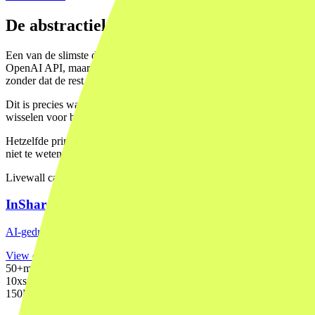
De abstractielaag: je beste investering
Een van de slimste dingen die je kunt doen bij AI-infrastructuur is ee
OpenAI API, maar met een interne service die de API-calls afhandelt. 
zonder dat de rest van je product het merkt.
Dit is precies wat we deden bij
InShared
, een AI-gedreven visueel p
wisselen voor betere kwaliteit bij lagere kosten, was dat een aanpassin
Hetzelfde principe geldt voor
Lefboom
, ons duurzaamheidsbeloningsp
niet te weten welk model er onder zit.
Livewall case
InShared
AI-gedreven visueel platform voor on-brand campagnebeelden. Door d
View case →
50+
markten bediend via één schaalbare AI-workflow
10x
sneller campagneproductie door AI-automatisering
150M
views per maand op een platform dat van nul werd gebouwd