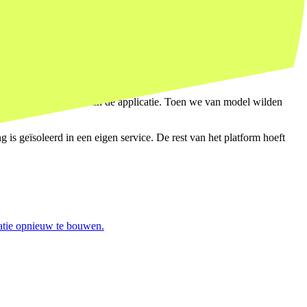
 Het betekent concreet: je AI-logica communiceert niet direct met de
en andere provider, of een eigen fine-tuned model te gebruiken,
aag los van de rest van de applicatie. Toen we van model wilden
s geïsoleerd in een eigen service. De rest van het platform hoeft
atie opnieuw te bouwen.