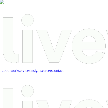
about
work
services
insights
careers
contact