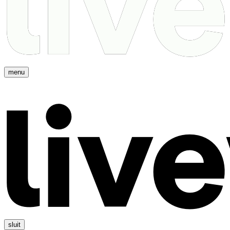
menu
sluit