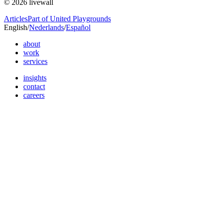
© 2026 livewall
Articles
Part of United Playgrounds
English
/
Nederlands
/
Español
about
work
services
insights
contact
careers