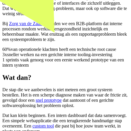
doen, niet door documentatie of interfaces die zichzelf uitleggen.
Dat wijst op een onboarding-probleem, maar ook op software die te
weinig structuur afdwingt.
Bij
Zorg van de Zaak
bouwden we een B2B-platform dat interne
processen rondom werknemersgezondheid inzichtelijk en
beheersbaar maakte. Wat eruitzag als een rapportageprobleem bleek
een systeemprobleem te zijn.
60%
van operationele klachten heeft een technische root cause
3x
sneller werken na een gerichte interne tooling-investering
1 sprint
is vaak genoeg voor een eerste werkend prototype van een
intern systeem
Wat dan?
De stap die we aanbevelen is niet meteen een groot systeem
bestellen. Het is een scherpe diagnose maken van waar de frictie zit,
gevolgd door een
snel prototype
dat aantoont of een gerichte
softwareoplossing het probleem oplost.
Dat kan klein beginnen. Een intern dashboard dat data samenvoegt.
Een simpele webapplicatie die een terugkerende handmatige stap
overneemt. Een
custom tool
die past bij hoe jouw team werkt, in