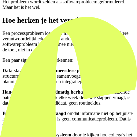
Het probleem wordt zelden als softwareprobleem geformuleerd.
Maar het is het wel.
Hoe herken je het verschil?
Een processprobleem lost je op met betere afspraken, duidelijkere
verantwoordelijkheden of een andere volgorde van stappen. Een
softwareprobleem los je daarmee niet op, want de bottleneck zit in
de tool, niet in de intentie.
Een paar signalen die we herkennen:
Data staat verspreid over meerdere plekken
en mensen zijn
structureel tijd kwijt aan het samenvoegen ervan. Dat is geen
planningsprobleem. Dat is een integratieprobleem.
Handelingen worden handmatig herhaald
die telkens hetzelfde
patroon volgen. Als een taak elke week dezelfde stappen vraagt, is
dat een automatiseringskandidaat, geen routineklus.
Beslissingen worden vertraagd
omdat informatie niet op het juiste
moment beschikbaar is. Dat is geen communicatieprobleem. Dat is
een dashboardprobleem.
Nieuwe mensen leren het systeem
door te kijken hoe collega's het