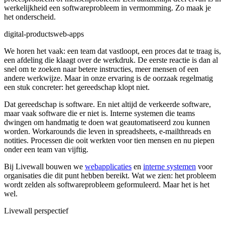
werkelijkheid een softwareprobleem in vermomming. Zo maak je
het onderscheid.
digital-products
web-apps
We horen het vaak: een team dat vastloopt, een proces dat te traag is,
een afdeling die klaagt over de werkdruk. De eerste reactie is dan al
snel om te zoeken naar betere instructies, meer mensen of een
andere werkwijze. Maar in onze ervaring is de oorzaak regelmatig
een stuk concreter: het gereedschap klopt niet.
Dat gereedschap is software. En niet altijd de verkeerde software,
maar vaak software die er niet is. Interne systemen die teams
dwingen om handmatig te doen wat geautomatiseerd zou kunnen
worden. Workarounds die leven in spreadsheets, e-mailthreads en
notities. Processen die ooit werkten voor tien mensen en nu piepen
onder een team van vijftig.
Bij Livewall bouwen we
webapplicaties
en
interne systemen
voor
organisaties die dit punt hebben bereikt. Wat we zien: het probleem
wordt zelden als softwareprobleem geformuleerd. Maar het is het
wel.
Livewall perspectief