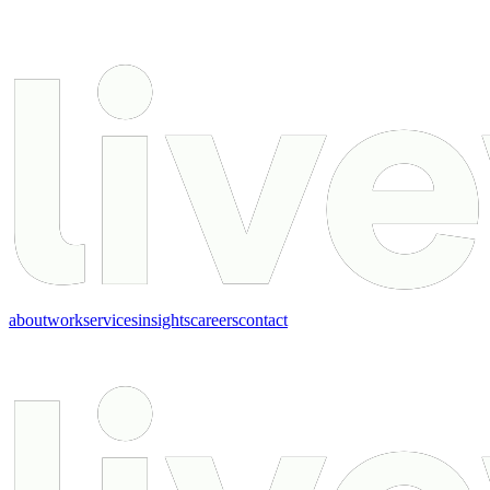
about
work
services
insights
careers
contact