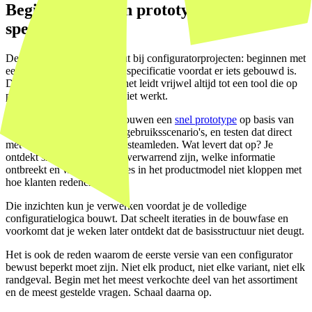
Beginnen met een prototype, niet met een
spec
De meest voorkomende fout bij configuratorprojecten: beginnen met
een uitgebreide functionele specificatie voordat er iets gebouwd is.
Dat lijkt voorzichtig, maar het leidt vrijwel altijd tot een tool die op
papier klopt en in gebruik niet werkt.
Wij beginnen anders. We bouwen een
snel prototype
op basis van
drie of vier representatieve gebruiksscenario's, en testen dat direct
met echte gebruikers of salesteamleden. Wat levert dat op? Je
ontdekt snel welke stappen verwarrend zijn, welke informatie
ontbreekt en welke aannames in het productmodel niet kloppen met
hoe klanten redeneren.
Die inzichten kun je verwerken voordat je de volledige
configuratielogica bouwt. Dat scheelt iteraties in de bouwfase en
voorkomt dat je weken later ontdekt dat de basisstructuur niet deugt.
Het is ook de reden waarom de eerste versie van een configurator
bewust beperkt moet zijn. Niet elk product, niet elke variant, niet elk
randgeval. Begin met het meest verkochte deel van het assortiment
en de meest gestelde vragen. Schaal daarna op.