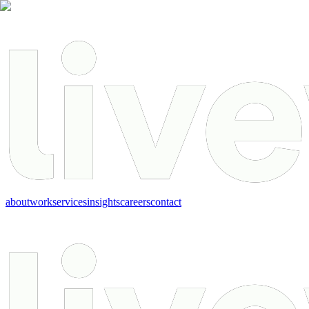
about
work
services
insights
careers
contact