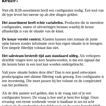
keuze?
Niet elk B2B-assortiment heeft een configurator nodig. Een tool van
dit type levert het meeste op als drie dingen gelden:
Het assortiment heeft echte variabelen.
Producten die in meerdere
configuraties, maten of uitvoeringen bestaan waarbij de keuze
afhankelijk is van de situatie van de klant.
De keuze vereist context.
Klanten kunnen niet zomaar de juiste
optie kiezen zonder informatie over hun eigen situatie in te brengen.
Een simpele filterlijst volstaat dan niet.
Het salesteam besteedt tijd aan standaard uitleg.
Als verkopers
dezelfde vragen keer op keer beantwoorden, is dat een signaal dat
die kennis beter in een tool kan worden ondergebracht.
Valt jouw situatie buiten deze drie? Dan is een goed ontworpen
productpagina met slimme filtering vaak genoeg. Een configurator is
een investering. Die moet passen bij het volume en de complexiteit
van het probleem.
Als de drie punten wel gelden, dan is de vraag niet of je een
configurator bouwt. De vraag is hoe snel je hem live krijgt. Onze
ervaring: een eerste werkende versie is haalbaar in zes tot acht
weken als de productdata beschikbaar is en de scope beperkt blijft