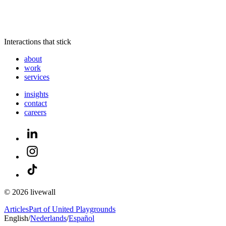
Interactions that stick
about
work
services
insights
contact
careers
© 2026 livewall
Articles
Part of United Playgrounds
English
/
Nederlands
/
Español