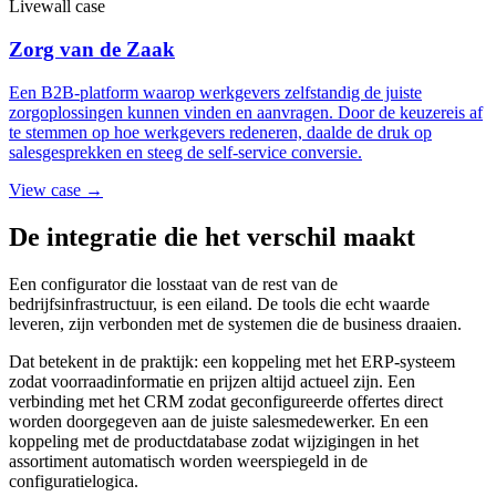
Livewall case
Zorg van de Zaak
Een B2B-platform waarop werkgevers zelfstandig de juiste
zorgoplossingen kunnen vinden en aanvragen. Door de keuzereis af
te stemmen op hoe werkgevers redeneren, daalde de druk op
salesgesprekken en steeg de self-service conversie.
View case →
De integratie die het verschil maakt
Een configurator die losstaat van de rest van de
bedrijfsinfrastructuur, is een eiland. De tools die echt waarde
leveren, zijn verbonden met de systemen die de business draaien.
Dat betekent in de praktijk: een koppeling met het ERP-systeem
zodat voorraadinformatie en prijzen altijd actueel zijn. Een
verbinding met het CRM zodat geconfigureerde offertes direct
worden doorgegeven aan de juiste salesmedewerker. En een
koppeling met de productdatabase zodat wijzigingen in het
assortiment automatisch worden weerspiegeld in de
configuratielogica.