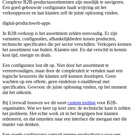
Complexe B2B-productassortimenten zijn moeilijk te navigeren.
Een goed gebouwde configurator haalt wrijving uit het
verkoopproces en laat klanten zelf de juiste oplossing vinden.
digital-products
web-apps
In B2B-verkoop is het assortiment zelden eenvoudig. Er zijn
varianten, configuraties, afhankelijkheden tussen producten,
technische specificaties die per sector verschillen. Verkopers kennen
het assortiment van buiten. Klanten niet. En dat verschil in kennis
kost tijd, energie en deals.
Een configurator lost dit op. Niet door het assortiment te
vereenvoudigen, maar door de complexiteit te vertalen naar een
logische keuzereis die klanten zelf kunnen doorlopen. Geen
wachten op een offerte, geen eindeloze e-mailthread met
specificaties. Gewoon: de juiste oplossing vinden, op het moment
dat het uitkomt.
Bij Livewall bouwen we dit soort
custom tooling
voor B2B-
organisaties. Wat we keer op keer zien: de technische kant is zelden
het probleem. Het echte werk zit in het begrijpen hoe klanten
redeneren, en dat omzetten naar een interface die meegaat met die
manier van denken.
Een goede configurator vertaalt interne productlogica naar een