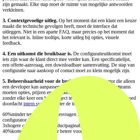
zijn gemaakt. Elke stap moet de ruimte van mogelijke antwoorden
verkleinen.
3. Contextgevoelige uitleg.
Op het moment dat een klant een keuze
maakt die technische gevolgen heeft, moet de interface dat
uitleggen. Niet in een aparte FAQ, maar precies op het moment dat
het relevant is. Inline tooltips, korte uitleg bij opties, visuele
feedback.
4. Een uitkomst die bruikbaar is.
De configuratieuitkomst moet
iets zijn waar de klant direct mee verder kan. Een specificatielijst,
een offerte-aanvraag, een downloadbare samenvatting. De stap van
configuratie naar aankoop of contact moet zo klein mogelijk zijn.
5. Beheersbaarheid voor de business.
Een configurator die alleen
een developer kan aanpassen, werkt niet op schaal. Productteams
moeten opties, prijzen en afhankelijkheden kunnen bijwerken
zonder elke keer een bouwtraject te starten. Dat vraagt om een goed
doordacht
intern systeem
achter de interface.
60%
minder terugkerende salesvragen bij B2B-teams die een
configurator inzetten
3x
hogere conversie van productpaginabezoek naar offerte-aanvraag
40%
kortere salescyclus door betere voorkwalificatie via de tool