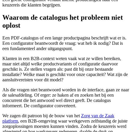
keuzereis die klanten begrijpen.
Waarom de catalogus het probleem niet
oplost
Een PDF-catalogus of een lange productpagina beschrijft wat er is.
Een configurator beantwoordt de vraag: wat heb ik nodig? Dat is
een fundamenteel ander uitgangspunt.
Klanten in een B2B-context weten vaak wat ze willen bereiken,
maar niet altijd welke productvariants of configuratie daarvoor
geschikt is. Ze stellen vragen als: past dit bij onze bestaande
installatie? Welke maat is geschikt voor onze capaciteit? Wat zijn de
aansluitvereisten voor dit model?
Als die vragen niet beantwoord worden in de interface, gaan ze naar
de salesafdeling. Of erger: ze haken af en zoeken het bij een
concurrent die het antwoord wel direct geeft. De catalogus
informeert. De configurator converteert.
We zagen dit patroon bij de bouw van het
Zorg van de Zaak
platform
, een B2B-omgeving waar werkgevers zelfstandig de juiste
zorgoplossingen moesten kunnen vinden. Zodra de keuzereis werd
afgestemd op hoe werkgevers redeneren, daalde de druk op