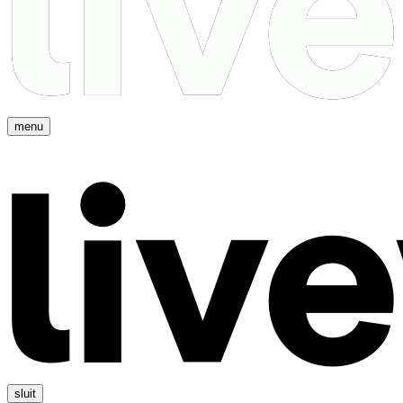
menu
sluit