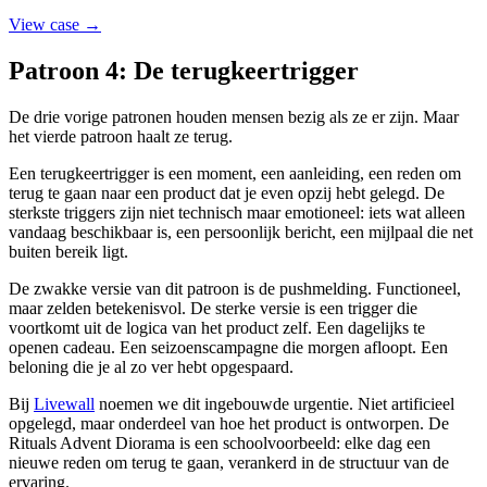
View case →
Patroon 4: De terugkeertrigger
De drie vorige patronen houden mensen bezig als ze er zijn. Maar
het vierde patroon haalt ze terug.
Een terugkeertrigger is een moment, een aanleiding, een reden om
terug te gaan naar een product dat je even opzij hebt gelegd. De
sterkste triggers zijn niet technisch maar emotioneel: iets wat alleen
vandaag beschikbaar is, een persoonlijk bericht, een mijlpaal die net
buiten bereik ligt.
De zwakke versie van dit patroon is de pushmelding. Functioneel,
maar zelden betekenisvol. De sterke versie is een trigger die
voortkomt uit de logica van het product zelf. Een dagelijks te
openen cadeau. Een seizoenscampagne die morgen afloopt. Een
beloning die je al zo ver hebt opgespaard.
Bij
Livewall
noemen we dit ingebouwde urgentie. Niet artificieel
opgelegd, maar onderdeel van hoe het product is ontworpen. De
Rituals Advent Diorama is een schoolvoorbeeld: elke dag een
nieuwe reden om terug te gaan, verankerd in de structuur van de
ervaring.