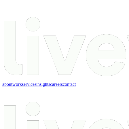
about
work
services
insights
careers
contact