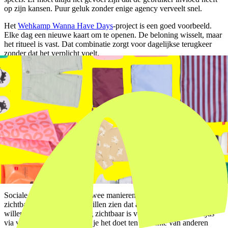
op zijn kansen. Puur geluk zonder enige agency verveelt snel.
Het
Wehkamp Wanna Have Days
-project is een goed voorbeeld.
Elke dag een nieuwe kaart om te openen. De beloning wisselt, maar
het ritueel is vast. Dat combinatie zorgt voor dagelijkse terugkeer
zonder dat het verplicht voelt.
4x
hogere terugkeerfrequentie bij producten met variabele
beloningsstructuren ten opzichte van vaste beloningen
68%
van de gebruikers voltooit een actie vaker als zichtbare
voortgang aanwezig is
3x
meer sociale delingen bij producten die statusmomenten
inbouwen in de gebruikerservaring
Patroon 3: Sociale validatie
Mensen zijn sociale wezens. Dat klinkt als een open deur, maar veel
digitale producten behandelen sociaal gedrag als een extra feature in
plaats van als een kernpatroon.
Sociale validatie werkt op twee manieren. Enerzijds via
zichtbaarheid: gebruikers willen zien dat anderen hetzelfde doen, en
willen dat hun eigen gedrag zichtbaar is voor anderen. Anderzijds
via vergelijking: weten hoe je het doet ten opzichte van anderen