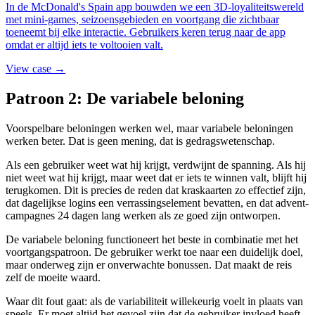
In de McDonald's Spain app bouwden we een 3D-loyaliteitswereld
met mini-games, seizoensgebieden en voortgang die zichtbaar
toeneemt bij elke interactie. Gebruikers keren terug naar de app
omdat er altijd iets te voltooien valt.
View case →
Patroon 2: De variabele beloning
Voorspelbare beloningen werken wel, maar variabele beloningen
werken beter. Dat is geen mening, dat is gedragswetenschap.
Als een gebruiker weet wat hij krijgt, verdwijnt de spanning. Als hij
niet weet wat hij krijgt, maar weet dat er iets te winnen valt, blijft hij
terugkomen. Dit is precies de reden dat kraskaarten zo effectief zijn,
dat dagelijkse logins een verrassingselement bevatten, en dat advent-
campagnes 24 dagen lang werken als ze goed zijn ontworpen.
De variabele beloning functioneert het beste in combinatie met het
voortgangspatroon. De gebruiker werkt toe naar een duidelijk doel,
maar onderweg zijn er onverwachte bonussen. Dat maakt de reis
zelf de moeite waard.
Waar dit fout gaat: als de variabiliteit willekeurig voelt in plaats van
speels. Er moet altijd het gevoel zijn dat de gebruiker invloed heeft