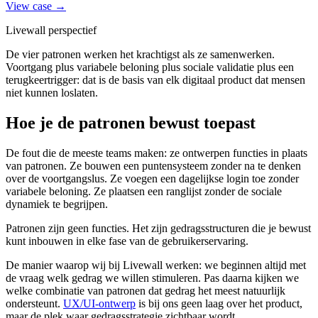
View case →
Livewall perspectief
De vier patronen werken het krachtigst als ze samenwerken.
Voortgang plus variabele beloning plus sociale validatie plus een
terugkeertrigger: dat is de basis van elk digitaal product dat mensen
niet kunnen loslaten.
Hoe je de patronen bewust toepast
De fout die de meeste teams maken: ze ontwerpen functies in plaats
van patronen. Ze bouwen een puntensysteem zonder na te denken
over de voortgangslus. Ze voegen een dagelijkse login toe zonder
variabele beloning. Ze plaatsen een ranglijst zonder de sociale
dynamiek te begrijpen.
Patronen zijn geen functies. Het zijn gedragsstructuren die je bewust
kunt inbouwen in elke fase van de gebruikerservaring.
De manier waarop wij bij Livewall werken: we beginnen altijd met
de vraag welk gedrag we willen stimuleren. Pas daarna kijken we
welke combinatie van patronen dat gedrag het meest natuurlijk
ondersteunt.
UX/UI-ontwerp
is bij ons geen laag over het product,
maar de plek waar gedragsstrategie zichtbaar wordt.