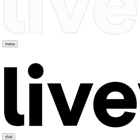
menu
sluit