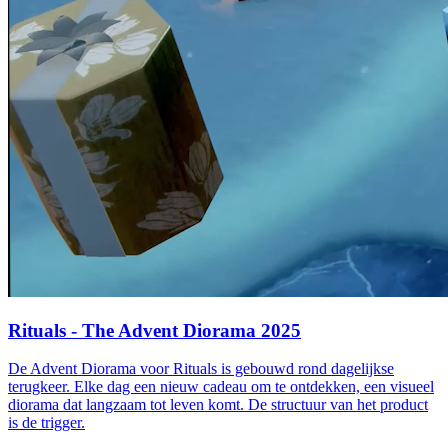
Rituals - The Advent Diorama 2025
De Advent Diorama voor Rituals is gebouwd rond dagelijkse
terugkeer. Elke dag een nieuw cadeau om te ontdekken, een visueel
diorama dat langzaam tot leven komt. De structuur van het product
is de trigger.