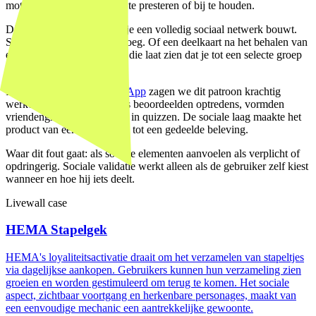
motiveert mensen om beter te presteren of bij te houden.
Dit patroon vereist niet dat je een volledig sociaal netwerk bouwt.
Soms is een ranglijst al genoeg. Of een deelkaart na het behalen van
een prestatie. Of een badge die laat zien dat je tot een selecte groep
behoort.
In de
AvroTros Eurovision App
zagen we dit patroon krachtig
werken: 141.000 gebruikers beoordeelden optredens, vormden
vriendengroepen en streden in quizzen. De sociale laag maakte het
product van een hulpmiddel tot een gedeelde beleving.
Waar dit fout gaat: als sociale elementen aanvoelen als verplicht of
opdringerig. Sociale validatie werkt alleen als de gebruiker zelf kiest
wanneer en hoe hij iets deelt.
Livewall case
HEMA Stapelgek
HEMA's loyaliteitsactivatie draait om het verzamelen van stapeltjes
via dagelijkse aankopen. Gebruikers kunnen hun verzameling zien
groeien en worden gestimuleerd om terug te komen. Het sociale
aspect, zichtbaar voortgang en herkenbare personages, maakt van
een eenvoudige mechanic een aantrekkelijke gewoonte.