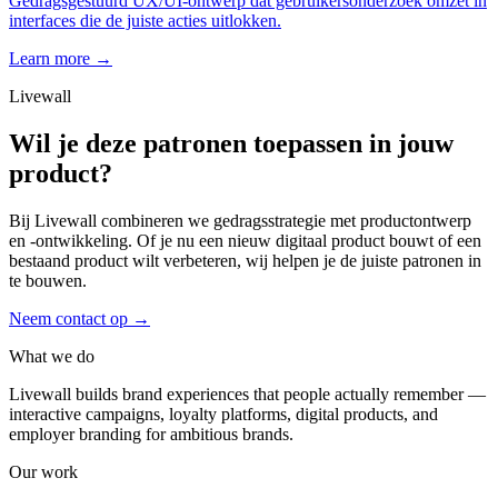
Gedragsgestuurd UX/UI-ontwerp dat gebruikersonderzoek omzet in
interfaces die de juiste acties uitlokken.
Learn more →
Livewall
Wil je deze patronen toepassen in jouw
product?
Bij Livewall combineren we gedragsstrategie met productontwerp
en -ontwikkeling. Of je nu een nieuw digitaal product bouwt of een
bestaand product wilt verbeteren, wij helpen je de juiste patronen in
te bouwen.
Neem contact op
→
What we do
Livewall builds brand experiences that people actually remember —
interactive campaigns, loyalty platforms, digital products, and
employer branding for ambitious brands.
Our work