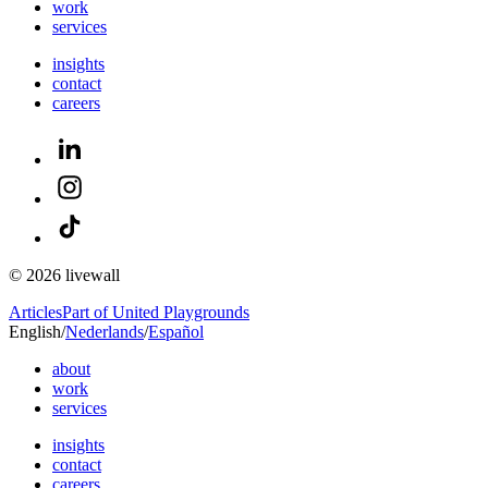
work
services
insights
contact
careers
© 2026 livewall
Articles
Part of United Playgrounds
English
/
Nederlands
/
Español
about
work
services
insights
contact
careers