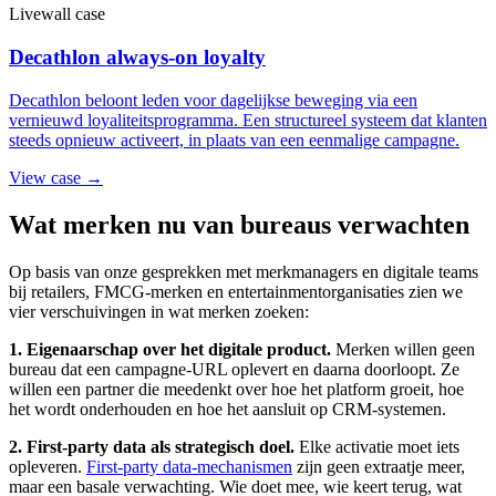
Livewall case
Decathlon always-on loyalty
Decathlon beloont leden voor dagelijkse beweging via een
vernieuwd loyaliteitsprogramma. Een structureel systeem dat klanten
steeds opnieuw activeert, in plaats van een eenmalige campagne.
View case →
Wat merken nu van bureaus verwachten
Op basis van onze gesprekken met merkmanagers en digitale teams
bij retailers, FMCG-merken en entertainmentorganisaties zien we
vier verschuivingen in wat merken zoeken:
1. Eigenaarschap over het digitale product.
Merken willen geen
bureau dat een campagne-URL oplevert en daarna doorloopt. Ze
willen een partner die meedenkt over hoe het platform groeit, hoe
het wordt onderhouden en hoe het aansluit op CRM-systemen.
2. First-party data als strategisch doel.
Elke activatie moet iets
opleveren.
First-party data-mechanismen
zijn geen extraatje meer,
maar een basale verwachting. Wie doet mee, wie keert terug, wat