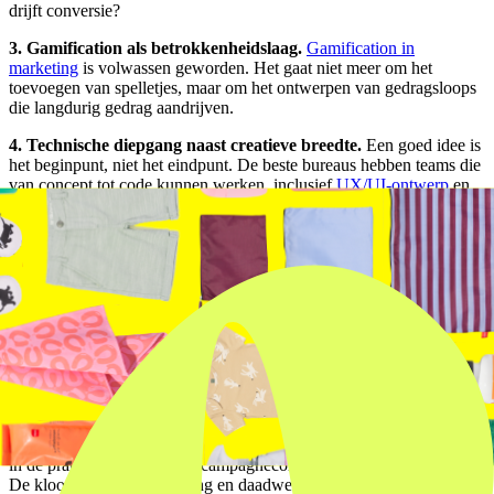
drijft conversie?
3. Gamification als betrokkenheidslaag.
Gamification in
marketing
is volwassen geworden. Het gaat niet meer om het
toevoegen van spelletjes, maar om het ontwerpen van gedragsloops
die langdurig gedrag aandrijven.
4. Technische diepgang naast creatieve breedte.
Een goed idee is
het beginpunt, niet het eindpunt. De beste bureaus hebben teams die
van concept tot code kunnen werken, inclusief
UX/UI-ontwerp
en
back-end integratie.
3×
hogere terugkeerfrequentie bij gamified loyaliteitscampagnes
68%
van gebruikers keert terug binnen 7 dagen bij always-on
activaties
4×
meer first-party data-opbrengst via interactieve activaties versus
passieve campagnes
De kloof tussen positionering en
werkelijkheid
Veel bureaus noemen zichzelf creatief digitaal bureau, maar leveren
in de praktijk voornamelijk campagneconcepten en statische content.
De kloof tussen positionering en daadwerkelijke capaciteit is groot.