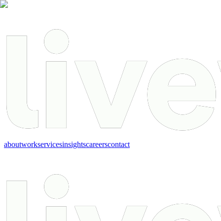
about
work
services
insights
careers
contact