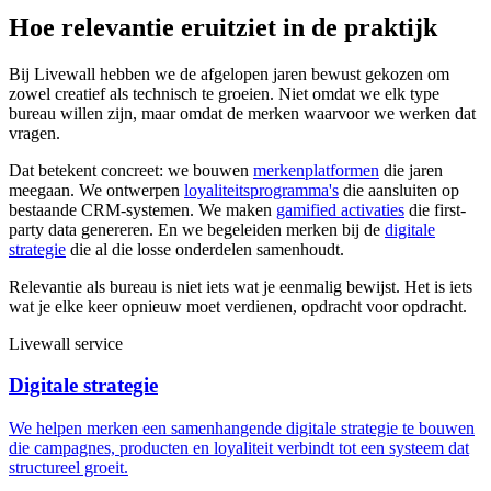
Hoe relevantie eruitziet in de praktijk
Bij Livewall hebben we de afgelopen jaren bewust gekozen om
zowel creatief als technisch te groeien. Niet omdat we elk type
bureau willen zijn, maar omdat de merken waarvoor we werken dat
vragen.
Dat betekent concreet: we bouwen
merkenplatformen
die jaren
meegaan. We ontwerpen
loyaliteitsprogramma's
die aansluiten op
bestaande CRM-systemen. We maken
gamified activaties
die first-
party data genereren. En we begeleiden merken bij de
digitale
strategie
die al die losse onderdelen samenhoudt.
Relevantie als bureau is niet iets wat je eenmalig bewijst. Het is iets
wat je elke keer opnieuw moet verdienen, opdracht voor opdracht.
Livewall service
Digitale strategie
We helpen merken een samenhangende digitale strategie te bouwen
die campagnes, producten en loyaliteit verbindt tot een systeem dat
structureel groeit.