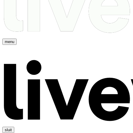
menu
sluit