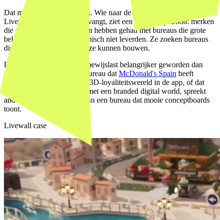
Dat merken merken het ook. Wie naar de briefings kijkt die
Livewall tegenwoordig ontvangt, ziet een duidelijk patroon: merken
die eerder slechte ervaringen hebben gehad met bureaus die grote
beloftes maakten maar technisch niet leverden. Ze zoeken bureaus
die hebben aangetoond dat ze kunnen bouwen.
Daarom zijn referenties en bewijslast belangrijker geworden dan
portfoliopresentaties. Een bureau dat
McDonald's Spain
heeft
geholpen met een gamified 3D-loyaliteitswereld in de app, of dat
Proximus+
heeft geholpen met een branded digital world, spreekt
anders tot de verbeelding dan een bureau dat mooie conceptboards
toont.
Livewall case