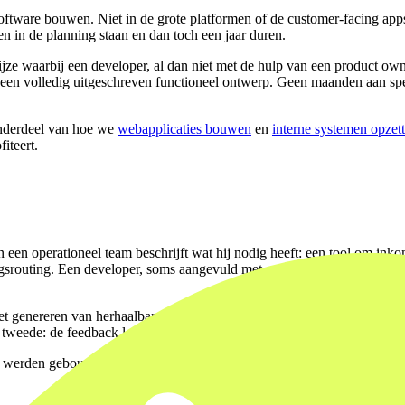
software bouwen. Niet in de grote platformen of de customer-facing app
 in de planning staan en dan toch een jaar duren.
jze waarbij een developer, al dan niet met de hulp van een product owne
volledig uitgeschreven functioneel ontwerp. Geen maanden aan specificat
 onderdeel van hoe we
webapplicaties bouwen
en
interne systemen opzet
iteert.
 een operationeel team beschrijft wat hij nodig heeft: een tool om ink
srouting. Een developer, soms aangevuld met een AI-agent zoals die v
et genereren van herhaalbare code. Boilerplate, formulierlogica, databa
eede: de feedback loop is veel korter. Je ziet iets werken, je past het 
niet werden gebouwd omdat de investering te hoog was ten opzichte va