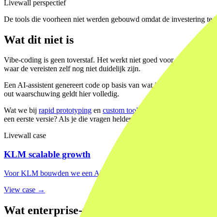
Livewall perspectief
De tools die voorheen niet werden gebouwd omdat de investering te
Wat dit niet is
Vibe-coding is geen toverstaf. Het werkt niet goed voor complexe sys
waar de vereisten zelf nog niet duidelijk zijn.
Een AI-assistent genereert code op basis van wat je beschrijft. Als je n
out waarschuwing geldt hier volledig.
Wat we bij
rapid prototyping
en
custom tooling
hebben geleerd: het me
een eerste versie? Als je die vragen helder hebt, werkt AI-ondersteun
Livewall case
KLM scalable growth
Voor KLM bouwden we een AI-gestuurd systeem dat fragmentarische c
View case →
Wat enterprise-teams nu anders doen