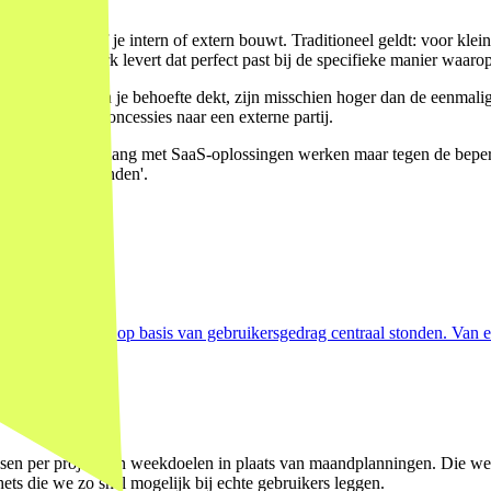
t ook de vraag of je intern of extern bouwt. Traditioneel geldt: voor kle
 weken maatwerk levert dat perfect past bij de specifieke manier waaro
ool die 70% van je behoefte dekt, zijn misschien hoger dan de eenmalig
en, zonder dataconcessies naar een externe partij.
anisaties die al lang met SaaS-oplossingen werken maar tegen de bepe
n 'ja, in zes maanden'.
elle iteraties op basis van gebruikersgedrag centraal stonden. Van ee
en per project, en weekdoelen in plaats van maandplanningen. Die wer
ets die we zo snel mogelijk bij echte gebruikers leggen.