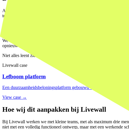
Als de bouwtijd voor interne tools met een factor tien daalt, verander
team. Vibe-coding opent een derde optie: een klein extern team dat in
Dat heeft consequenties. De license-kosten voor een generieke SaaS-t
een tool die je zelf beheert, koppel je rechtstreeks aan je eigen system
We zien dit steeds vaker als onderdeel van de
digitale strategie
van org
opnieuw interessant als het antwoord 'ja, in drie weken' is in plaats va
Niet alles leent zich daarvoor. Maar meer dan voorheen.
Livewall case
Lefboom platform
Een duurzaamheidsbeloningsplatform gebouwd voor Lefboom, waarbij sn
View case →
Hoe wij dit aanpakken bij Livewall
Bij Livewall werken we met kleine teams, met als maximum drie mens
niet met een volledig functioneel ontwerp, maar met een werkende sch