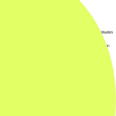
veiligingseisen die grondig moeten worden geaudit, of voor situaties
et maar de echte behoefte niet raakt. De klassieke garbage-in-garbage-
 is de eerste taak die ze ermee uitvoeren? Wat is goed genoeg voor
at niemand wil gebruiken.
put, meer markten, dezelfde merkdiscipline.