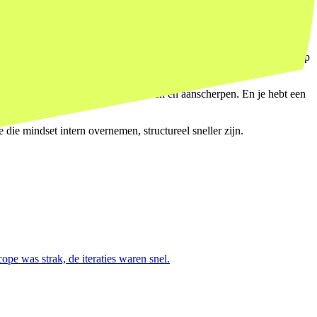
n is lang, de prioriteiten worden centraal bepaald, en kleine
e kleinere use cases. Een team dat anders zes maanden zou wachten op
t van een AI-assistent kan beoordelen en aanscherpen. En je hebt een
 die mindset intern overnemen, structureel sneller zijn.
 was strak, de iteraties waren snel.