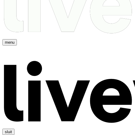
menu
sluit