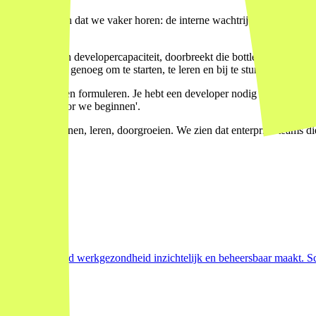
s. Een patroon dat we vaker horen: de interne wachtrij voor IT-projecte
 de backlog.
kleine hands-on developercapaciteit, doorbreekt die bottleneck voor d
ect, maar goed genoeg om te starten, te leren en bij te sturen.
cht scherp kunnen formuleren. Je hebt een developer nodig die de outpu
ig uitgedacht voor we beginnen'.
ing
: klein beginnen, leren, doorgroeien. We zien dat enterprise-teams die
interne tools
ties
n week
rkflows rond werkgezondheid inzichtelijk en beheersbaar maakt. Scope