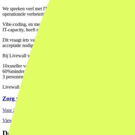
We spreken veel met IT-teams en product owners bij grotere organisatie
operationele verbeteringen verdwijnen structureel naar de bodem van
Vibe-coding, en meer specifiek de combinatie van AI-tooling met een 
IT-capacity, heeft nu in twee weken een werkende tool. Niet altijd perf
Dit vraagt iets van de organisatie. Je hebt mensen nodig die de opdra
acceptatie nodig van 'goed genoeg om te starten' in plaats van 'volled
Bij Livewall werken we vanuit exact dat principe bij
MVP-ontwikkel
10x
sneller van idee naar eerste werkende versie bij goed afgebakende 
60%
minder developeruren nodig voor boilerplate en standaard integra
3 personen
is genoeg voor een volledig functionele interne tool in ee
Livewall case
Zorg van de Zaak platform
Voor Zorg van de Zaak bouwden we een B2B-platform dat complexe wo
View case →
De implicaties voor IT-inkoop