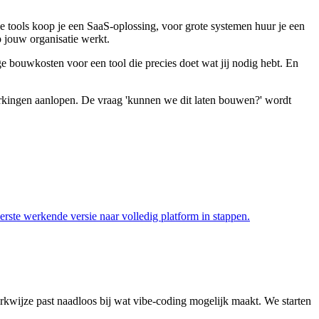
ine tools koop je een SaaS-oplossing, voor grote systemen huur je een
p jouw organisatie werkt.
e bouwkosten voor een tool die precies doet wat jij nodig hebt. En
rkingen aanlopen. De vraag 'kunnen we dit laten bouwen?' wordt
rste werkende versie naar volledig platform in stappen.
kwijze past naadloos bij wat vibe-coding mogelijk maakt. We starten