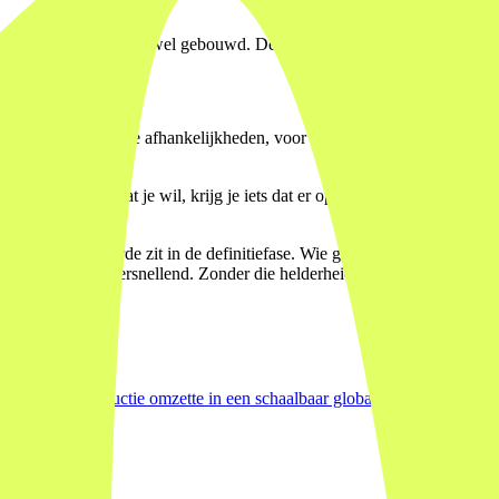
 hoog was, worden nu wel gebouwd. De drempel is gezakt.
temen met meerdere afhankelijkheden, voor toepassingen met strenge be
iet precies weet wat je wil, krijg je iets dat er oppervlakkig goed uitzi
este van de waarde zit in de definitiefase. Wie gaat dit gebruiken? Wat
de ontwikkeling versnellend. Zonder die helderheid bouw je snel iets d
ampagneproductie omzette in een schaalbaar globaal proces. Meer out