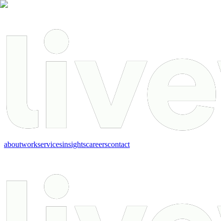
about
work
services
insights
careers
contact