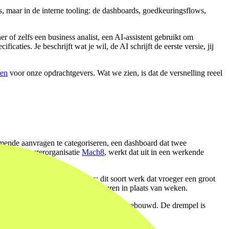
s, maar in de interne tooling: de dashboards, goedkeuringsflows,
r of zelfs een business analist, een AI-assistent gebruikt om
ies. Je beschrijft wat je wil, de AI schrijft de eerste versie, jij
ten
voor onze opdrachtgevers. Wat we zien, is dat de versnelling reeel
omende aanvragen te categoriseren, een dashboard dat twee
an onze zusterorganisatie
Mach8
, werkt dat uit in een werkende
sekoppelingen, API-integraties: dit soort werk dat vroeger een groot
aan, je test het opnieuw. Dat zijn uren in plaats van weken.
n de verwachte besparing, worden nu wel gebouwd. De drempel is