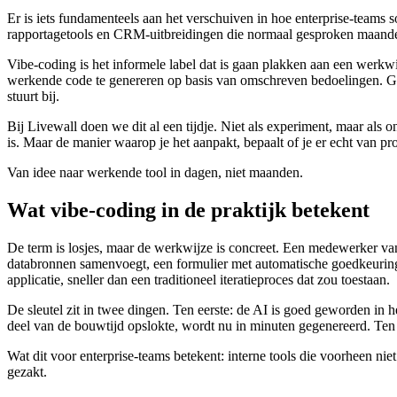
Er is iets fundamenteels aan het verschuiven in hoe enterprise-teams 
rapportagetools en CRM-uitbreidingen die normaal gesproken maanden
Vibe-coding is het informele label dat is gaan plakken aan een werkwi
werkende code te genereren op basis van omschreven bedoelingen. Geen 
stuurt bij.
Bij Livewall doen we dit al een tijdje. Niet als experiment, maar als
is. Maar de manier waarop je het aanpakt, bepaalt of je er echt van prof
Van idee naar werkende tool in dagen, niet maanden.
Wat vibe-coding in de praktijk betekent
De term is losjes, maar de werkwijze is concreet. Een medewerker van
databronnen samenvoegt, een formulier met automatische goedkeuring
applicatie, sneller dan een traditioneel iteratieproces dat zou toestaan.
De sleutel zit in twee dingen. Ten eerste: de AI is goed geworden in h
deel van de bouwtijd opslokte, wordt nu in minuten gegenereerd. Ten tw
Wat dit voor enterprise-teams betekent: interne tools die voorheen 
gezakt.