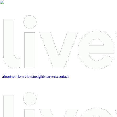
about
work
services
insights
careers
contact