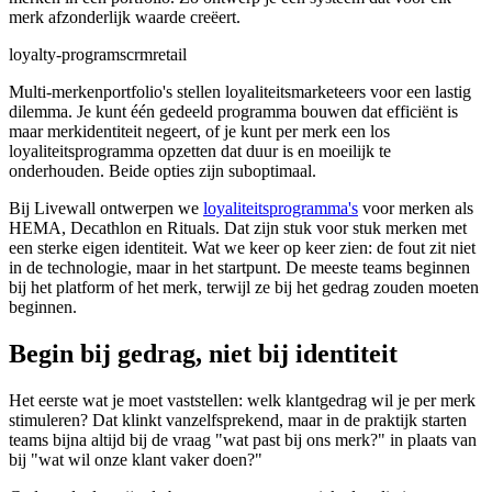
merk afzonderlijk waarde creëert.
loyalty-programs
crm
retail
Multi-merkenportfolio's stellen loyaliteitsmarketeers voor een lastig
dilemma. Je kunt één gedeeld programma bouwen dat efficiënt is
maar merkidentiteit negeert, of je kunt per merk een los
loyaliteitsprogramma opzetten dat duur is en moeilijk te
onderhouden. Beide opties zijn suboptimaal.
Bij Livewall ontwerpen we
loyaliteitsprogramma's
voor merken als
HEMA, Decathlon en Rituals. Dat zijn stuk voor stuk merken met
een sterke eigen identiteit. Wat we keer op keer zien: de fout zit niet
in de technologie, maar in het startpunt. De meeste teams beginnen
bij het platform of het merk, terwijl ze bij het gedrag zouden moeten
beginnen.
Begin bij gedrag, niet bij identiteit
Het eerste wat je moet vaststellen: welk klantgedrag wil je per merk
stimuleren? Dat klinkt vanzelfsprekend, maar in de praktijk starten
teams bijna altijd bij de vraag "wat past bij ons merk?" in plaats van
bij "wat wil onze klant vaker doen?"