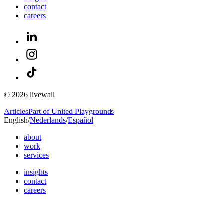
contact
careers
© 2026 livewall
Articles
Part of United Playgrounds
English
/
Nederlands
/
Español
about
work
services
insights
contact
careers