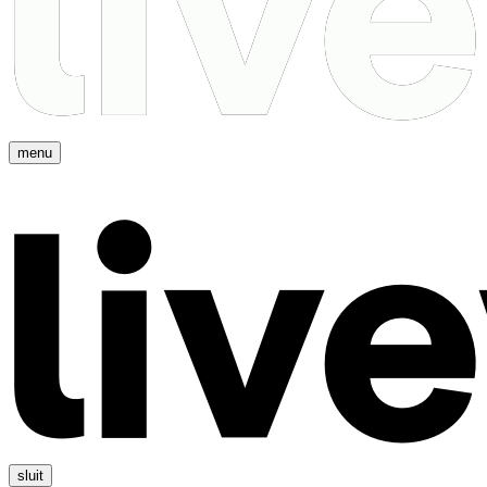
menu
sluit