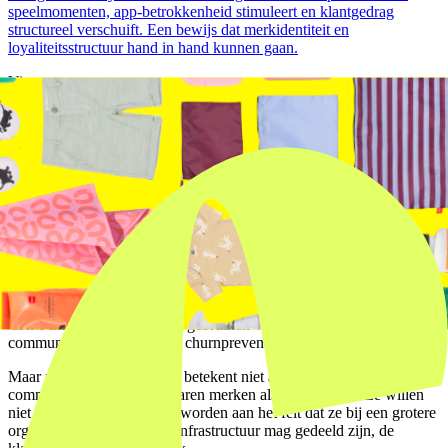
speelmomenten, app-betrokkenheid stimuleert en klantgedrag
structureel verschuift. Een bewijs dat merkidentiteit en
loyaliteitsstructuur hand in hand kunnen gaan.
View case →
Livewall perspectief
De mechanic is nooit het startpunt. Het gevoel dat je bij de klant wilt
oproepen, dat is het startpunt.
Gedeelde data, aparte inzichten
Een technisch sterk punt van een gedeelde loyaliteitsarchitectuur is
dat je klantdata over merken heen kunt verbinden. Een klant die
zowel bij merk A als bij merk B actief is, laat een rijker
gedragspatroon zien dan een klant van één merk. Dat is waardevolle
CRM-informatie die je kunt gebruiken voor persoonlijke
communicatie, cross-sell en churnpreventie.
Maar pas op: gedeelde data betekent niet automatisch gedeelde
communicatie. Klanten ervaren merken als afzonderlijk. Ze willen
niet voortdurend herinnerd worden aan het feit dat ze bij een grotere
organisatie zitten. De data-infrastructuur mag gedeeld zijn, de