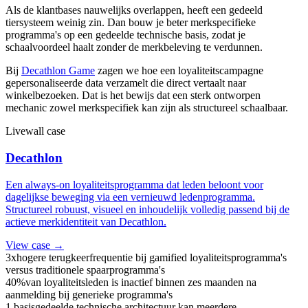
Als de klantbases nauwelijks overlappen, heeft een gedeeld
tiersysteem weinig zin. Dan bouw je beter merkspecifieke
programma's op een gedeelde technische basis, zodat je
schaalvoordeel haalt zonder de merkbeleving te verdunnen.
Bij
Decathlon Game
zagen we hoe een loyaliteitscampagne
gepersonaliseerde data verzamelt die direct vertaalt naar
winkelbezoeken. Dat is het bewijs dat een sterk ontworpen
mechanic zowel merkspecifiek kan zijn als structureel schaalbaar.
Livewall case
Decathlon
Een always-on loyaliteitsprogramma dat leden beloont voor
dagelijkse beweging via een vernieuwd ledenprogramma.
Structureel robuust, visueel en inhoudelijk volledig passend bij de
actieve merkidentiteit van Decathlon.
View case →
3x
hogere terugkeerfrequentie bij gamified loyaliteitsprogramma's
versus traditionele spaarprogramma's
40%
van loyaliteitsleden is inactief binnen zes maanden na
aanmelding bij generieke programma's
1 basis
gedeelde technische architectuur kan meerdere