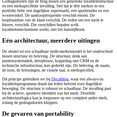
Gedragsdoelen zijn de brug tussen een generieke loyaliteitsstructuur
en een merkspecifieke invulling. Stel dat je drie merken in een
portfolio hebt: een dagelijkse supermarkt, een sportretailer en een
woonwinkel. De aankoopfrequentie verschilt enorm. De
loopbaanfase van de klant verschilt. De reden om een merk te
kiezen, verschilt. Die verschillen bepalen welk
loyaliteitsmechanisme werkt, niet het huisstijlboek.
Eén architectuur, meerdere uitingen
De sleutel tot een schaalbaar multi-merkenmodel is het onderscheid
tussen structuur en beleving. De structuur, denk aan
puntensystematiek, tieropbouw, koppeling met CRM en de
technische infrastructuur, kan gedeeld zijn. De beleving, de naam,
de toon, de beloningen, de visuele taal, is merkspecifiek.
Dit principe gebruiken we bij
Decathlon
, waar een always-on
loyaliteitsprogramma draait dat leden beloont voor dagelijkse
beweging. De structuur is robuust en schaalbaar. De invulling past
bij de actieve, sportieve identiteit van het merk. Dezelfde
architectuurlogica kan je toepassen op een compleet ander merk,
zolang de gedragsdoelen kloppen.
De gevaren van portability