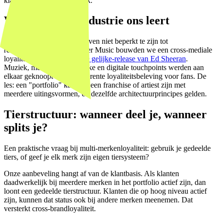
klantreis blijft merkspecifiek.
Wat de muziekindustrie ons leert
Loyaliteitsprogramma's hoeven niet beperkt te zijn tot
retailportfolio's. Voor Warner Music bouwden we een cross-mediale
loyaliteitscampagne rond
de gelijke-release van Ed Sheeran
.
Muziek, merchandise, fysieke en digitale touchpoints werden aan
elkaar geknoopt in één coherente loyaliteitsbeleving voor fans. De
les: een "portfolio" kan ook een franchise of artiest zijn met
meerdere uitingsvormen, en dezelfde architectuurprincipes gelden.
Tierstructuur: wanneer deel je, wanneer
splits je?
Een praktische vraag bij multi-merkenloyaliteit: gebruik je gedeelde
tiers, of geef je elk merk zijn eigen tiersysteem?
Onze aanbeveling hangt af van de klantbasis. Als klanten
daadwerkelijk bij meerdere merken in het portfolio actief zijn, dan
loont een gedeelde tierstructuur. Klanten die op hoog niveau actief
zijn, kunnen dat status ook bij andere merken meenemen. Dat
versterkt cross-brandloyaliteit.