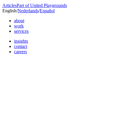
Articles
Part of United Playgrounds
English
/
Nederlands
/
Español
about
work
services
insights
contact
careers