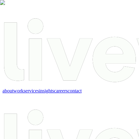
about
work
services
insights
careers
contact