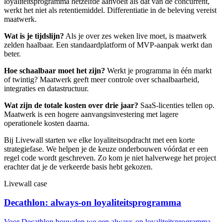
loyaliteitsprogramma hetzelfde aanvoelt als dat van de concurrent,
werkt het niet als retentiemiddel. Differentiatie in de beleving vereist
maatwerk.
Wat is je tijdslijn?
Als je over zes weken live moet, is maatwerk
zelden haalbaar. Een standaardplatform of MVP-aanpak werkt dan
beter.
Hoe schaalbaar moet het zijn?
Werkt je programma in één markt
of twintig? Maatwerk geeft meer controle over schaalbaarheid,
integraties en datastructuur.
Wat zijn de totale kosten over drie jaar?
SaaS-licenties tellen op.
Maatwerk is een hogere aanvangsinvestering met lagere
operationele kosten daarna.
Bij Livewall starten we elke loyaliteitsopdracht met een korte
strategiefase. We helpen je de keuze onderbouwen vóórdat er een
regel code wordt geschreven. Zo kom je niet halverwege het project
erachter dat je de verkeerde basis hebt gekozen.
Livewall case
Decathlon: always-on loyaliteitsprogramma
Voor Decathlon bouwden we een always-on loyaliteitsprogramma