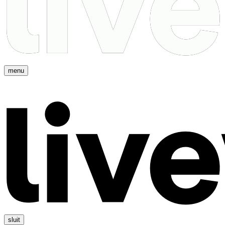
menu
sluit