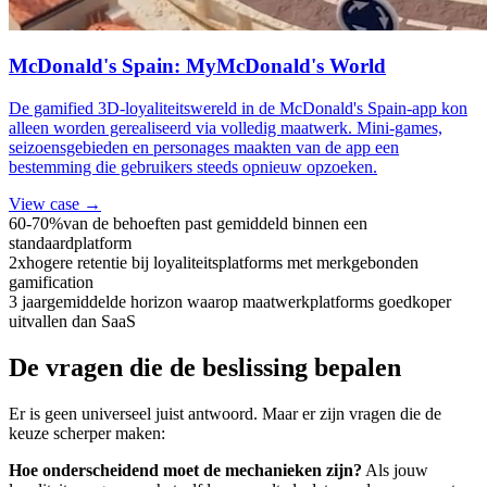
McDonald's Spain: MyMcDonald's World
De gamified 3D-loyaliteitswereld in de McDonald's Spain-app kon
alleen worden gerealiseerd via volledig maatwerk. Mini-games,
seizoensgebieden en personages maakten van de app een
bestemming die gebruikers steeds opnieuw opzoeken.
View case →
60-70%
van de behoeften past gemiddeld binnen een
standaardplatform
2x
hogere retentie bij loyaliteitsplatforms met merkgebonden
gamification
3 jaar
gemiddelde horizon waarop maatwerkplatforms goedkoper
uitvallen dan SaaS
De vragen die de beslissing bepalen
Er is geen universeel juist antwoord. Maar er zijn vragen die de
keuze scherper maken:
Hoe onderscheidend moet de mechanieken zijn?
Als jouw