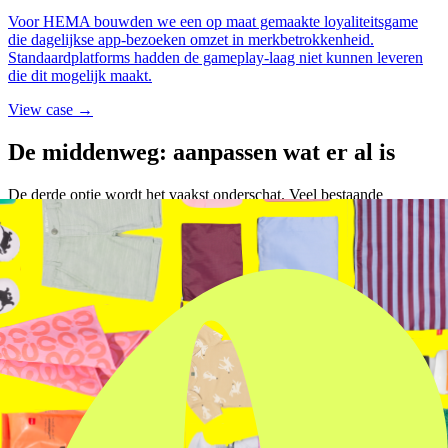
Voor HEMA bouwden we een op maat gemaakte loyaliteitsgame
die dagelijkse app-bezoeken omzet in merkbetrokkenheid.
Standaardplatforms hadden de gameplay-laag niet kunnen leveren
die dit mogelijk maakt.
View case →
De middenweg: aanpassen wat er al is
De derde optie wordt het vaakst onderschat. Veel bestaande
platformen zijn modulair gebouwd en laten meer aanpassing toe dan
op het eerste gezicht lijkt. Je kiest een solide basis en bouwt er een
merklaag en aangepaste mechanieken bovenop.
Dit kan werken als je behoeften voor 60 tot 70 procent passen
binnen wat het platform biedt, en de rest maatwerk is. Maar pas op:
aanpassingen op een extern platform kosten tijd, geld en
afhankelijkheid. Je betaalt dubbel: voor het platform én voor de
customisatie.
Bij
gamified loyaliteit
is de aanpasruimte bovendien vaak het smalst.
Juist de speellaag, de progressie en de visuele beleving zijn de
onderdelen die moeilijk te customiseren zijn in een
standaardsysteem.