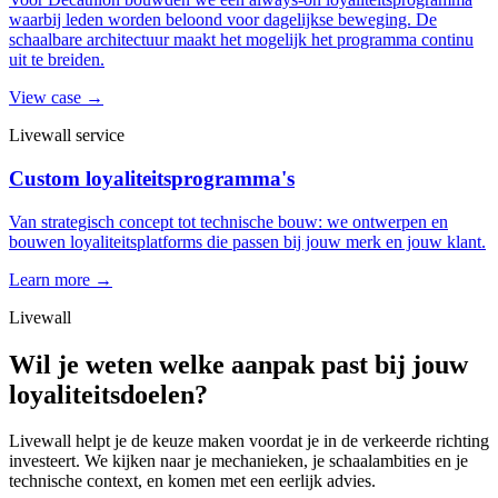
waarbij leden worden beloond voor dagelijkse beweging. De
schaalbare architectuur maakt het mogelijk het programma continu
uit te breiden.
View case →
Livewall service
Custom loyaliteitsprogramma's
Van strategisch concept tot technische bouw: we ontwerpen en
bouwen loyaliteitsplatforms die passen bij jouw merk en jouw klant.
Learn more →
Livewall
Wil je weten welke aanpak past bij jouw
loyaliteitsdoelen?
Livewall helpt je de keuze maken voordat je in de verkeerde richting
investeert. We kijken naar je mechanieken, je schaalambities en je
technische context, en komen met een eerlijk advies.