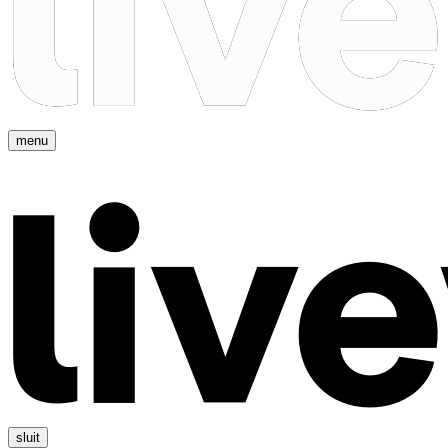
menu
sluit