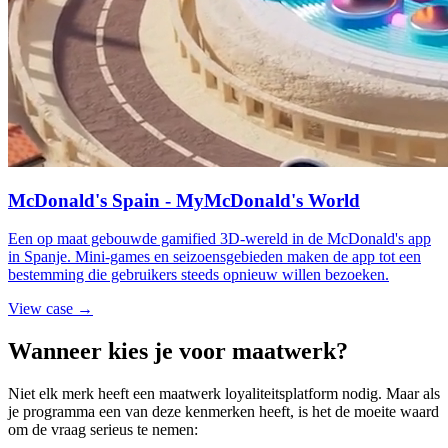
McDonald's Spain - MyMcDonald's World
Een op maat gebouwde gamified 3D-wereld in de McDonald's app
in Spanje. Mini-games en seizoensgebieden maken de app tot een
bestemming die gebruikers steeds opnieuw willen bezoeken.
View case →
Wanneer kies je voor maatwerk?
Niet elk merk heeft een maatwerk loyaliteitsplatform nodig. Maar als
je programma een van deze kenmerken heeft, is het de moeite waard
om de vraag serieus te nemen: