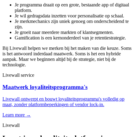
Je programma draait op een grote, bestaande app of digitaal
platform.
Je wil gedragsdata inzetten voor personalisatie op schaal.
Je merkmechanics zijn uniek genoeg om onderscheidend te
zijn.
Je groeit naar meerdere markten of klantsegmenten.
Gamification is een kernonderdeel van je retentiestrategie.
Bij Livewall helpen we merken bij het maken van die keuze. Soms
is het antwoord inderdaad maatwerk. Soms is het een hybride
aanpak. Maar we beginnen altijd bij de strategie, niet bij de
technologie.
Livewall service
Maatwerk loyaliteitsprogramma's
Livewall ontwerpt en bouwt loyaliteitsprogramma's volledig op
maat, zonder platformbeperkingen of vendor lock-in.
Learn more →
Livewall