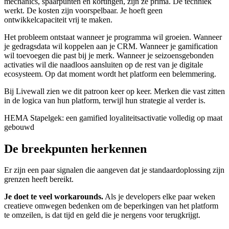
mechanics, spaarpunten en kortingen, zijn ze prima. De techniek
werkt. De kosten zijn voorspelbaar. Je hoeft geen
ontwikkelcapaciteit vrij te maken.
Het probleem ontstaat wanneer je programma wil groeien. Wanneer
je gedragsdata wil koppelen aan je CRM. Wanneer je gamification
wil toevoegen die past bij je merk. Wanneer je seizoensgebonden
activaties wil die naadloos aansluiten op de rest van je digitale
ecosysteem. Op dat moment wordt het platform een belemmering.
Bij Livewall zien we dit patroon keer op keer. Merken die vast zitten
in de logica van hun platform, terwijl hun strategie al verder is.
HEMA Stapelgek: een gamified loyaliteitsactivatie volledig op maat
gebouwd
De breekpunten herkennen
Er zijn een paar signalen die aangeven dat je standaardoplossing zijn
grenzen heeft bereikt.
Je doet te veel workarounds.
Als je developers elke paar weken
creatieve omwegen bedenken om de beperkingen van het platform
te omzeilen, is dat tijd en geld die je nergens voor terugkrijgt.