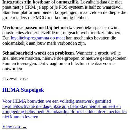
Integraties zijn kostbaar of onmogelijk.
Loyaliteitsdata die niet
praat met je CRM, je app of je POS-systeem is half zo waardevol.
Standaardplatformen bieden koppelingen, maar zelden de diepte die
grote retailers of FMCG-merken nodig hebben.
Mechanics passen niet bij het merk.
Generieke spaar-en-win-
constructies zien er hetzelfde uit, ongeacht welk merk ze uitvoert.
Een
loyaliteitsprogramma op maat
kan mechanics bevatten die
onlosmakelijk aan jouw merk verbonden zijn.
Schaalbaarheid wordt een probleem.
Wanneer je groeit, wil je
snel nieuwe markten, nieuwe doelgroepen of nieuwe gedragsdoelen
kunnen toevoegen. Dat vraagt om architectuur die daarvoor is
ontworpen.
Livewall case
HEMA Stapelgek
Voor HEMA bouwden we een volledig maatwerk gamified
loyaliteitsactivatie die dagelijkse app-betrokkenheid stimuleert en
koopgedrag beïnvloedt. Standaardplatforms hadden deze mechanics
niet kunnen leveren.
View case →