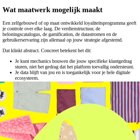
Wat maatwerk mogelijk maakt
Een zelfgebouwd of op maat ontwikkeld loyaliteitsprogramma geeft
je controle over elke laag. De verdienstructuur, de
beloningscatalogus, de gamification, de datastromen en de
gebruikerservaring zijn allemaal op jouw strategie afgestemd.
Dat klinkt abstract. Concreet betekent het dit:
Je kunt mechanics bouwen die jouw specifieke klantgedrag
sturen, niet het gedrag dat het platform toevallig ondersteunt.
Je data blijft van jou en is toegankelijk voor je hele digitale
ecosysteem.
Je kunt razendsnel itereren op basis van gedragsdata, zonder
afhankelijk te zijn van een platformleverancier.
Je kunt
gamified loyaliteit
inzetten op een manier die past bij
het merk en de doelgroep, niet generiek.
Bij Livewall hebben we dat onder andere gedaan voor
Decathlon
,
waar we een always-on loyaliteitsprogramma bouwden rond
beweging en lidmaatschap. En voor
McDonald's Spain
, waar een
volledig op maat gebouwde gamified 3D-wereld in de app ervoor
zorgt dat gebruikers steeds terugkomen.