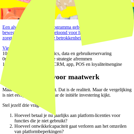
Livewall case
Decathlon always-on loyalty
Een always-on loyaliteitsprogramma gebouwd rond dagelijkse
beweging. Leden worden beloond voor hun actieve leefstijl, wat
zorgt voor diepe, structurele betrokkenheid bij het merk.
View case →
100%
controle over mechanics, data en gebruikerservaring
0
platformbeperkingen die je strategie afremmen
1
geïntegreerd ecosysteem: CRM, app, POS en loyaliteitsengine
De businesscase voor maatwerk
Maatwerk kost meer upfront. Dat is de realiteit. Maar de vergelijking
is niet eerlijk als je alleen naar de initiële investering kijkt.
Stel jezelf drie vragen:
Hoeveel betaal je nu jaarlijks aan platform-licenties voor
functies die je niet gebruikt?
Hoeveel ontwikkelcapaciteit gaat verloren aan het omzeilen
van platformbeperkingen?