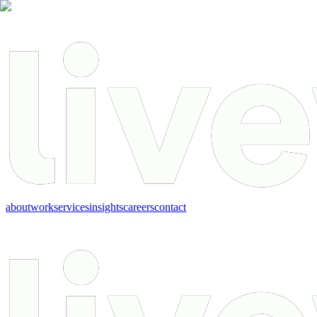
about
work
services
insights
careers
contact