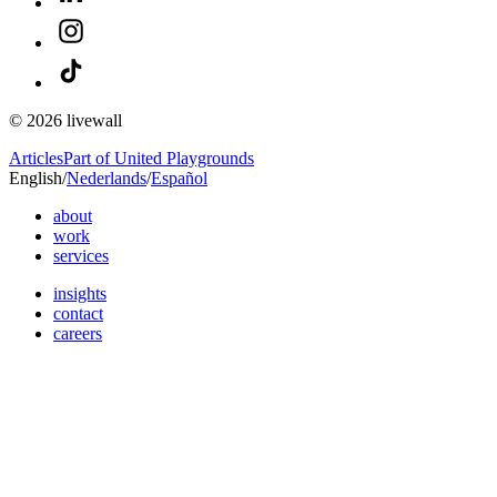
© 2026 livewall
Articles
Part of United Playgrounds
English
/
Nederlands
/
Español
about
work
services
insights
contact
careers