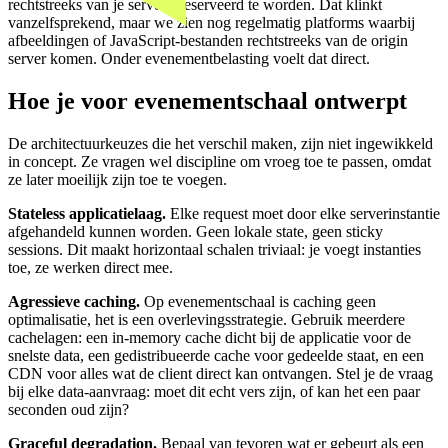
rechtstreeks van je servers geserveerd te worden. Dat klinkt
vanzelfsprekend, maar we zien nog regelmatig platforms waarbij
afbeeldingen of JavaScript-bestanden rechtstreeks van de origin
server komen. Onder evenementbelasting voelt dat direct.
Hoe je voor evenementschaal ontwerpt
De architectuurkeuzes die het verschil maken, zijn niet ingewikkeld
in concept. Ze vragen wel discipline om vroeg toe te passen, omdat
ze later moeilijk zijn toe te voegen.
Stateless applicatielaag.
Elke request moet door elke serverinstantie
afgehandeld kunnen worden. Geen lokale state, geen sticky
sessions. Dit maakt horizontaal schalen triviaal: je voegt instanties
toe, ze werken direct mee.
Agressieve caching.
Op evenementschaal is caching geen
optimalisatie, het is een overlevingsstrategie. Gebruik meerdere
cachelagen: een in-memory cache dicht bij de applicatie voor de
snelste data, een gedistribueerde cache voor gedeelde staat, en een
CDN voor alles wat de client direct kan ontvangen. Stel je de vraag
bij elke data-aanvraag: moet dit echt vers zijn, of kan het een paar
seconden oud zijn?
Graceful degradation.
Bepaal van tevoren wat er gebeurt als een