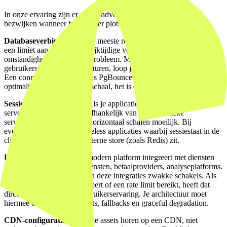
In onze ervaring zijn er een handvol systemen die als eerste
bezwijken wanneer het verkeer plotseling explodeert.
Databaseverbindingen.
De meeste relationele databases hebben
een limiet aan het aantal gelijktijdige verbindingen. Onder normale
omstandigheden nooit een probleem. Maar wanneer duizenden
gebruikers tegelijk queries sturen, loop je snel tegen die limiet aan.
Een connection pooler (zoals PgBouncer voor PostgreSQL) is geen
optimalisatie op evenementschaal, het is een vereiste.
Sessiestaat op de server.
Als je applicatie sessiestaat opslaat op de
server, wordt elke request afhankelijk van een specifieke
serverinstantie. Dat maakt horizontaal schalen moeilijk. Bij
evenementschaal wil je stateless applicaties waarbij sessiestaat in de
client of in een gedeelde externe store (zoals Redis) zit.
Externe API's.
Bijna elk modern platform integreert met diensten
van derden: authenticatiediensten, betaalproviders, analyseplatforms.
Onder piekbelasting worden deze integraties zwakke schakels. Als
een externe API trager reageert of een rate limit bereikt, heeft dat
directe impact op jouw gebruikerservaring. Je architectuur moet
hiermee omgaan via timeouts, fallbacks en graceful degradation.
CDN-configuratie.
Statische assets horen op een CDN, niet