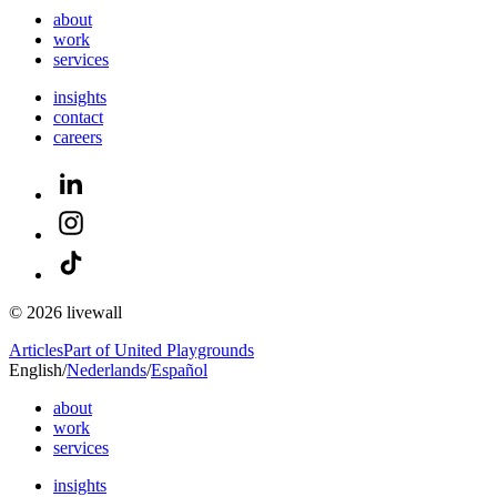
about
work
services
insights
contact
careers
© 2026 livewall
Articles
Part of United Playgrounds
English
/
Nederlands
/
Español
about
work
services
insights