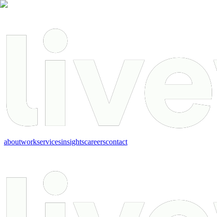
about
work
services
insights
careers
contact