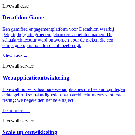
Livewall case
Decathlon Game
Een gamified engagementplatform voor Decathlon waarbij
gelijktijdig grote groepen gebruikers actief deelnamen. De
schaalarchitectuur werd ontworpen voor de pieken die een
campagne op nationale schaal meebrengt.
View case →
Livewall service
Webapplicatieontwikkeling
Livewall bouwt schaalbare webapplicaties die bestand zijn tegen
echte gebruiksomstandigheden. Van architectuurkeuzes tot load
testing: we begeleiden het hele traject.
Learn more →
Livewall service
Scale-up ontwikkeling