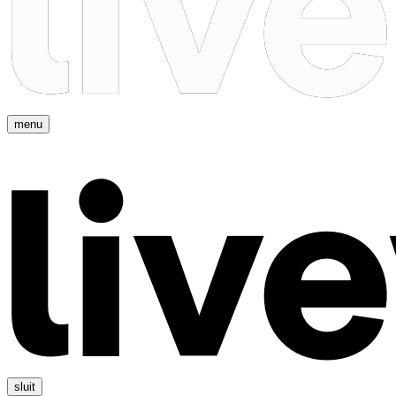
menu
sluit