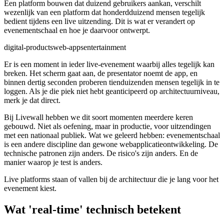
Een platform bouwen dat duizend gebruikers aankan, verschilt
wezenlijk van een platform dat honderdduizend mensen tegelijk
bedient tijdens een live uitzending. Dit is wat er verandert op
evenementschaal en hoe je daarvoor ontwerpt.
digital-products
web-apps
entertainment
Er is een moment in ieder live-evenement waarbij alles tegelijk kan
breken. Het scherm gaat aan, de presentator noemt de app, en
binnen dertig seconden proberen tienduizenden mensen tegelijk in te
loggen. Als je die piek niet hebt geanticipeerd op architectuurniveau,
merk je dat direct.
Bij Livewall hebben we dit soort momenten meerdere keren
gebouwd. Niet als oefening, maar in productie, voor uitzendingen
met een nationaal publiek. Wat we geleerd hebben: evenementschaal
is een andere discipline dan gewone webapplicatieontwikkeling. De
technische patronen zijn anders. De risico's zijn anders. En de
manier waarop je test is anders.
Live platforms staan of vallen bij de architectuur die je lang voor het
evenement kiest.
Wat 'real-time' technisch betekent