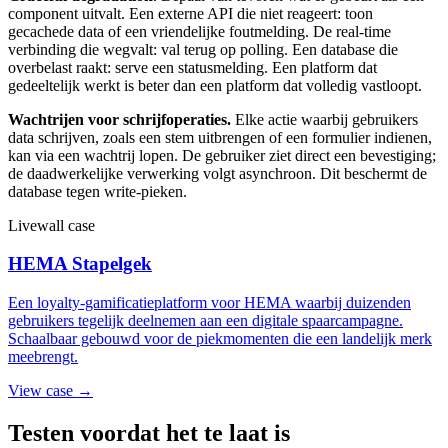
component uitvalt. Een externe API die niet reageert: toon
gecachede data of een vriendelijke foutmelding. De real-time
verbinding die wegvalt: val terug op polling. Een database die
overbelast raakt: serve een statusmelding. Een platform dat
gedeeltelijk werkt is beter dan een platform dat volledig vastloopt.
Wachtrijen voor schrijfoperaties.
Elke actie waarbij gebruikers
data schrijven, zoals een stem uitbrengen of een formulier indienen,
kan via een wachtrij lopen. De gebruiker ziet direct een bevestiging;
de daadwerkelijke verwerking volgt asynchroon. Dit beschermt de
database tegen write-pieken.
Livewall case
HEMA Stapelgek
Een loyalty-gamificatieplatform voor HEMA waarbij duizenden
gebruikers tegelijk deelnemen aan een digitale spaarcampagne.
Schaalbaar gebouwd voor de piekmomenten die een landelijk merk
meebrengt.
View case →
Testen voordat het te laat is