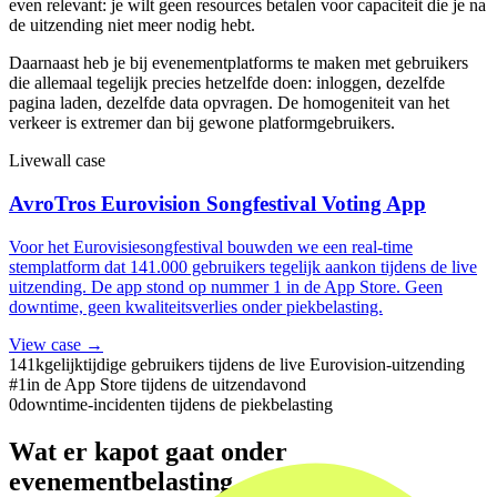
even relevant: je wilt geen resources betalen voor capaciteit die je na
de uitzending niet meer nodig hebt.
Daarnaast heb je bij evenementplatforms te maken met gebruikers
die allemaal tegelijk precies hetzelfde doen: inloggen, dezelfde
pagina laden, dezelfde data opvragen. De homogeniteit van het
verkeer is extremer dan bij gewone platformgebruikers.
Livewall case
AvroTros Eurovision Songfestival Voting App
Voor het Eurovisiesongfestival bouwden we een real-time
stemplatform dat 141.000 gebruikers tegelijk aankon tijdens de live
uitzending. De app stond op nummer 1 in de App Store. Geen
downtime, geen kwaliteitsverlies onder piekbelasting.
View case →
141k
gelijktijdige gebruikers tijdens de live Eurovision-uitzending
#1
in de App Store tijdens de uitzendavond
0
downtime-incidenten tijdens de piekbelasting
Wat er kapot gaat onder
evenementbelasting