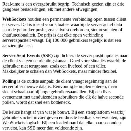
Real-time is een overgebruikt begrip. Technisch gezien zijn er drie
gangbare benaderingen, elk met andere afwegingen.
WebSockets
houden een permanente verbinding open tussen client
en server. Dat is ideaal voor situaties waarbij de server actief data
naar de gebruiker pusht, zoals live scoreborden, stemresultaten of
chatfunctionaliteit. De prijs is dat elke open verbinding
servercapaciteit vraagt. Bij 100.000 gebruikers tegelijk is dat een
aanzienlijke last.
Server-Sent Events (SSE)
zijn lichter: de server pusht updates naar
de client via een eenrichtingskanaal. Goed voor situaties waarbij de
gebruiker niet terugpraat, zoals een livefeed of een teller.
Makkelijker te schalen dan WebSockets, maar minder flexibel.
Polling
is de oudste aanpak: de client vraagt regelmatig aan de
server of er nieuwe data is. Eenvoudig te implementeren, maar
slecht schaalbaar bij hoge gebruikersaantallen. Bij een live-
evenement met tienduizenden gebruikers die elk de halve seconde
pollen, wordt dat snel een bottleneck.
De keuze hangt af van wat je bouwt. Bij een stemplatform waarbij
gebruikers actief invoer geven en directe feedback verwachten, zijn
WebSockets logisch. Bij een leaderboard dat elke paar seconden
ververst, kan SSE meer dan voldoende zijn.