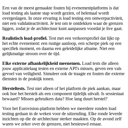
Een van de meest gemaakte fouten bij evenementplatforms is dat
load testing als laatste stap wordt gezien, of helemaal wordt
overgeslagen. In onze ervaring is load testing een ontwerpactiviteit,
niet een validatieactiviteit. Je test om te ontdekken waar de grenzen
liggen, zodat je de architectuur kunt aanpassen voordat je live gaat.
Realistisch load-profiel.
Test met een verkeersprofiel dat lijkt op
het echte evenement: een rustige aanloop, een scherpe piek op een
specifiek moment, en daarna een geleidelijke afname. Niet een
gelijkmatige stroom over de tijd.
Elke externe afhankelijkheid meenemen.
Load tests die alleen
jouw applicatielaag testen en externe API's missen, geven een vals
gevoel van veiligheid. Simuleer ook de traagte en fouten die externe
diensten in de praktijk tonen.
Hersteltests.
Test niet alleen of het platform de piek aankan, maar
ook hoe het herstelt als een component tijdelijk uitvalt. Is sessiestaat
bewaard? Missen gebruikers data? Hoe lang duurt herstel?
Voor het Eurovision-platform hebben we meerdere ronden load
testing gedaan in de weken voor de uitzending. Elke ronde leverde
inzichten op die de architectuur sterker maakten. Op de avond zelf
waren we zeker over de grenzen, niet benieuwd ernaar.