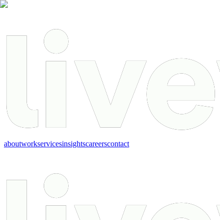
about
work
services
insights
careers
contact