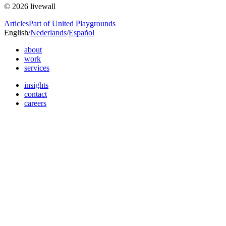
© 2026 livewall
Articles
Part of United Playgrounds
English
/
Nederlands
/
Español
about
work
services
insights
contact
careers