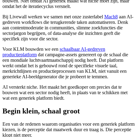
bouwen. Niet omdat AI generiek maakt wat niche moet zijn, maar
omdat het de iteratiecyclus versnelt.
Bij Livewall werken we samen met onze zusterlabel
Mach8
aan AI-
gedreven workflows die terugkerende taken automatiseren. Denk
aan contentmoderatie in communities, slimme zoekfuncties die
sectorjargon begrijpen, of data-analyse die inzichten geeft die
specifiek zijn voor die sector.
Voor KLM bouwden we een
schaalbaar AI-gedreven
productieplatform
dat campagne-assets genereert op de schaal die
een mondiale luchtvaartmaatschappij nodig heeft. Dat platform
werkt omdat het is gebouwd rond de specifieke visuele taal,
merkrichtlijnen en productieprocessen van KLM, niet vanuit een
generieke AI-beeldgenerator die je probeert te temmen.
AI versterkt niche. Het maakt het goedkoper om precies dat te
bouwen wat een sector nodig heeft, in plaats van te schikken met
wat een generiek platform biedt.
Begin klein, schaal groot
Een van de redenen waarom organisaties voor een generiek platform
kiezen, is de perceptie dat maatwerk duur en traag is. Die perceptie
klopt niet meer.