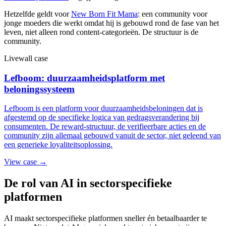
Hetzelfde geldt voor
New Born Fit Mama
: een community voor
jonge moeders die werkt omdat hij is gebouwd rond de fase van het
leven, niet alleen rond content-categorieën. De structuur is de
community.
Livewall case
Lefboom: duurzaamheidsplatform met
beloningssysteem
Lefboom is een platform voor duurzaamheidsbeloningen dat is
afgestemd op de specifieke logica van gedragsverandering bij
consumenten. De reward-structuur, de verifieerbare acties en de
community zijn allemaal gebouwd vanuit de sector, niet geleend van
een generieke loyaliteitsoplossing.
View case →
De rol van AI in sectorspecifieke
platformen
AI maakt sectorspecifieke platformen sneller én betaalbaarder te