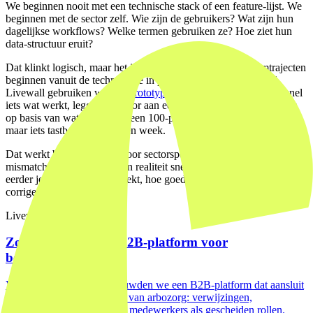
We beginnen nooit met een technische stack of een feature-lijst. We
beginnen met de sector zelf. Wie zijn de gebruikers? Wat zijn hun
dagelijkse workflows? Welke termen gebruiken ze? Hoe ziet hun
data-structuur eruit?
Dat klinkt logisch, maar het is verrassend hoe vaak platformtrajecten
beginnen vanuit de technologie in plaats van de gebruiker. Bij
Livewall gebruiken we een
prototype-first aanpak
: we bouwen snel
iets wat werkt, leggen het voor aan echte gebruikers en passen aan
op basis van wat we zien. Geen 100-pagina's dikke specificaties,
maar iets tastbaars binnen een week.
Dat werkt bijzonder goed voor sectorspecifieke platforms, omdat de
mismatch tussen aanname en realiteit snel zichtbaar wordt. En hoe
eerder je die mismatch ontdekt, hoe goedkoper het is om te
corrigeren.
Livewall case
Zorg van de Zaak: B2B-platform voor
bedrijfsgezondheid
Voor Zorg van de Zaak bouwden we een B2B-platform dat aansluit
op de specifieke werkwijze van arbozorg: verwijzingen,
rapportages, werkgevers en medewerkers als gescheiden rollen.