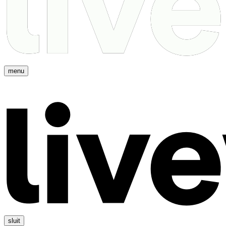
menu
sluit