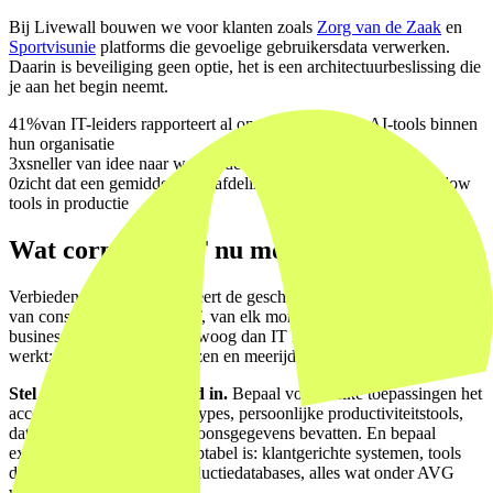
Bij Livewall bouwen we voor klanten zoals
Zorg van de Zaak
en
Sportvisunie
platforms die gevoelige gebruikersdata verwerken.
Daarin is beveiliging geen optie, het is een architectuurbeslissing die
je aan het begin neemt.
41%
van IT-leiders rapporteert al ongesanctioneerde AI-tools binnen
hun organisatie
3x
sneller van idee naar werkende tool met AI-ondersteuning
0
zicht dat een gemiddelde IT-afdeling heeft op vibe-coded shadow
tools in productie
Wat corporate IT nu moet doen
Verbieden werkt niet. Dat leert de geschiedenis van cloud-adoptie,
van consumerisering van IT, van elk moment dat een
businessbehoefte sneller bewoog dan IT kon leveren. Wat wel
werkt: structureren, begrenzen en meerijden.
Stel een vibe-coding beleid in.
Bepaal voor welke toepassingen het
acceptabel is: interne prototypes, persoonlijke productiviteitstools,
data-analyses die geen persoonsgegevens bevatten. En bepaal
expliciet waar het niet acceptabel is: klantgerichte systemen, tools
die gekoppeld zijn aan productiedatabases, alles wat onder AVG
valt.