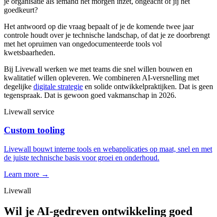
je organisatie als iemand het morgen inzet, ongeacht of jij het
goedkeurt?
Het antwoord op die vraag bepaalt of je de komende twee jaar
controle houdt over je technische landschap, of dat je ze doorbrengt
met het opruimen van ongedocumenteerde tools vol
kwetsbaarheden.
Bij Livewall werken we met teams die snel willen bouwen en
kwalitatief willen opleveren. We combineren AI-versnelling met
degelijke
digitale strategie
en solide ontwikkelpraktijken. Dat is geen
tegenspraak. Dat is gewoon goed vakmanschap in 2026.
Livewall service
Custom tooling
Livewall bouwt interne tools en webapplicaties op maat, snel en met
de juiste technische basis voor groei en onderhoud.
Learn more →
Livewall
Wil je AI-gedreven ontwikkeling goed