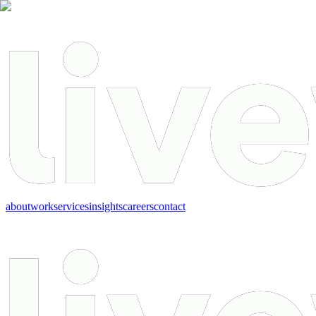
about
work
services
insights
careers
contact