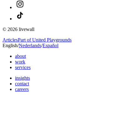
© 2026 livewall
Articles
Part of United Playgrounds
English
/
Nederlands
/
Español
about
work
services
insights
contact
careers