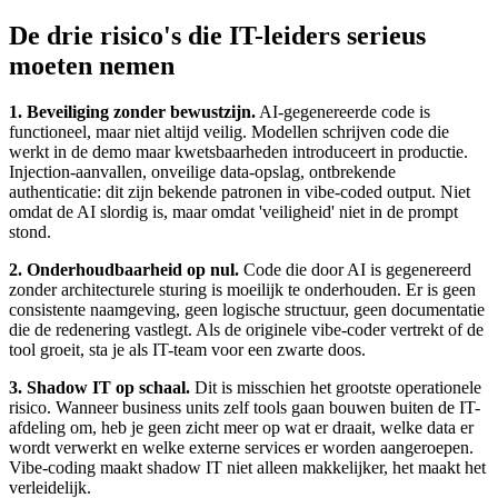
De drie risico's die IT-leiders serieus
moeten nemen
1. Beveiliging zonder bewustzijn.
AI-gegenereerde code is
functioneel, maar niet altijd veilig. Modellen schrijven code die
werkt in de demo maar kwetsbaarheden introduceert in productie.
Injection-aanvallen, onveilige data-opslag, ontbrekende
authenticatie: dit zijn bekende patronen in vibe-coded output. Niet
omdat de AI slordig is, maar omdat 'veiligheid' niet in de prompt
stond.
2. Onderhoudbaarheid op nul.
Code die door AI is gegenereerd
zonder architecturele sturing is moeilijk te onderhouden. Er is geen
consistente naamgeving, geen logische structuur, geen documentatie
die de redenering vastlegt. Als de originele vibe-coder vertrekt of de
tool groeit, sta je als IT-team voor een zwarte doos.
3. Shadow IT op schaal.
Dit is misschien het grootste operationele
risico. Wanneer business units zelf tools gaan bouwen buiten de IT-
afdeling om, heb je geen zicht meer op wat er draait, welke data er
wordt verwerkt en welke externe services er worden aangeroepen.
Vibe-coding maakt shadow IT niet alleen makkelijker, het maakt het
verleidelijk.