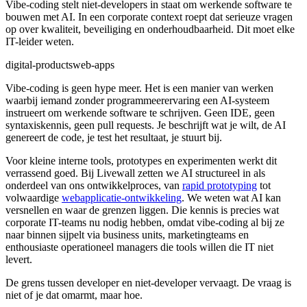
Vibe-coding stelt niet-developers in staat om werkende software te
bouwen met AI. In een corporate context roept dat serieuze vragen
op over kwaliteit, beveiliging en onderhoudbaarheid. Dit moet elke
IT-leider weten.
digital-products
web-apps
Vibe-coding is geen hype meer. Het is een manier van werken
waarbij iemand zonder programmeerervaring een AI-systeem
instrueert om werkende software te schrijven. Geen IDE, geen
syntaxiskennis, geen pull requests. Je beschrijft wat je wilt, de AI
genereert de code, je test het resultaat, je stuurt bij.
Voor kleine interne tools, prototypes en experimenten werkt dit
verrassend goed. Bij Livewall zetten we AI structureel in als
onderdeel van ons ontwikkelproces, van
rapid prototyping
tot
volwaardige
webapplicatie-ontwikkeling
. We weten wat AI kan
versnellen en waar de grenzen liggen. Die kennis is precies wat
corporate IT-teams nu nodig hebben, omdat vibe-coding al bij ze
naar binnen sijpelt via business units, marketingteams en
enthousiaste operationeel managers die tools willen die IT niet
levert.
De grens tussen developer en niet-developer vervaagt. De vraag is
niet of je dat omarmt, maar hoe.