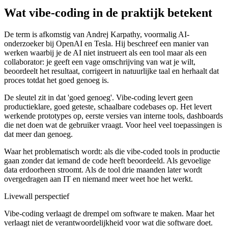
Wat vibe-coding in de praktijk betekent
De term is afkomstig van Andrej Karpathy, voormalig AI-
onderzoeker bij OpenAI en Tesla. Hij beschreef een manier van
werken waarbij je de AI niet instrueert als een tool maar als een
collaborator: je geeft een vage omschrijving van wat je wilt,
beoordeelt het resultaat, corrigeert in natuurlijke taal en herhaalt dat
proces totdat het goed genoeg is.
De sleutel zit in dat 'goed genoeg'. Vibe-coding levert geen
productieklare, goed geteste, schaalbare codebases op. Het levert
werkende prototypes op, eerste versies van interne tools, dashboards
die net doen wat de gebruiker vraagt. Voor heel veel toepassingen is
dat meer dan genoeg.
Waar het problematisch wordt: als die vibe-coded tools in productie
gaan zonder dat iemand de code heeft beoordeeld. Als gevoelige
data erdoorheen stroomt. Als de tool drie maanden later wordt
overgedragen aan IT en niemand meer weet hoe het werkt.
Livewall perspectief
Vibe-coding verlaagt de drempel om software te maken. Maar het
verlaagt niet de verantwoordelijkheid voor wat die software doet.