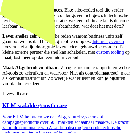
Bouw een beoordelingsproces.
Elke vibe-coded tool die verder
gaat dan persoonlijk gebruik, zou langs een lichtgewicht technische
review moeten. Geen bureaucratie, wel een minimale lat: is de code
leesbaar, zijn er bekende kwetsbaarheden, wat doet het met data?
Lever sneller zelf.
De eerlijke reden waarom business units zelf
gaan bouwen is dat IT te traag is of te complex.
Interne systemen
hoeven niet altijd door grote leveranciers gebouwd te worden. Een
kleine externe partner die snel kan schakelen, met
custom tooling
op
maat, lost meer op dan een intern verbod.
Maak AI-gebruik zichtbaar.
Vraag teams om te rapporteren welke
AI-tools ze gebruiken en waarvoor. Niet als controlemaatregel, maar
als kennisinfrastructuur. Zo weet je wat er leeft en kun je bijsturen
voordat het escaleert.
Livewall case
KLM scalable growth case
Voor KLM bouwden we een AI-gestuurd systeem dat
campagneproductie over 50+ markten schaalbaar maakte. De kracht
zat in de combinatie van AI-automatisering en solide technische
architectuur, niet in het een of het ander.