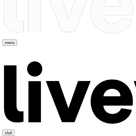
menu
sluit