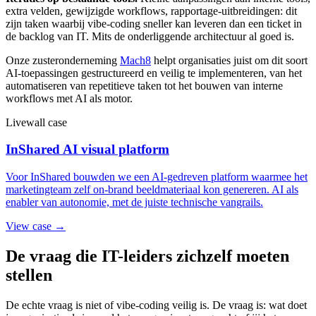
extra velden, gewijzigde workflows, rapportage-uitbreidingen: dit
zijn taken waarbij vibe-coding sneller kan leveren dan een ticket in
de backlog van IT. Mits de onderliggende architectuur al goed is.
Onze zusteronderneming
Mach8
helpt organisaties juist om dit soort
AI-toepassingen gestructureerd en veilig te implementeren, van het
automatiseren van repetitieve taken tot het bouwen van interne
workflows met AI als motor.
Livewall case
InShared AI visual platform
Voor InShared bouwden we een AI-gedreven platform waarmee het
marketingteam zelf on-brand beeldmateriaal kon genereren. AI als
enabler van autonomie, met de juiste technische vangrails.
View case →
De vraag die IT-leiders zichzelf moeten
stellen
De echte vraag is niet of vibe-coding veilig is. De vraag is: wat doet