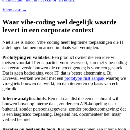
View case →
Waar vibe-coding wel degelijk waarde
levert in een corporate context
Niet alles is risico. Vibe-coding heeft legitieme toepassingen die IT-
afdelingen kunnen omarmen in plaats van vermijden.
Prototyping en validatie.
Een product owner die een idee wil
toetsen voordat IT er capaciteit voor reserveert, kan met vibe-coding
een eerste versie bouwen die concreet genoeg is voor een gesprek.
Dat is geen bedreiging voor IT, dat is betere afstemming. Bij
Livewall werken we zelf met een
prototype-first aanpak
waarbij we
vroeg iets bouwen dat werkt, en dan iterereren op basis van echt
gebruik.
Interne analytics-tools.
Een data-analist die een dashboard wil
bouwen bovenop interne data, zonder een API-koppeling naar
buitenaf, zonder persoonsgegevens, zonder productieomgeving: dat
is een laagrisico toepassing. Begeleid het, documenteer het, maar
verbied het niet.
Iteraties op bestaande tools.
Kleine aanpassingen aan interne tools,