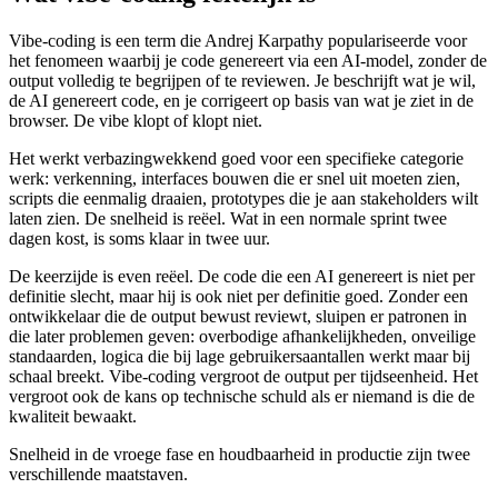
Vibe-coding is een term die Andrej Karpathy populariseerde voor
het fenomeen waarbij je code genereert via een AI-model, zonder de
output volledig te begrijpen of te reviewen. Je beschrijft wat je wil,
de AI genereert code, en je corrigeert op basis van wat je ziet in de
browser. De vibe klopt of klopt niet.
Het werkt verbazingwekkend goed voor een specifieke categorie
werk: verkenning, interfaces bouwen die er snel uit moeten zien,
scripts die eenmalig draaien, prototypes die je aan stakeholders wilt
laten zien. De snelheid is reëel. Wat in een normale sprint twee
dagen kost, is soms klaar in twee uur.
De keerzijde is even reëel. De code die een AI genereert is niet per
definitie slecht, maar hij is ook niet per definitie goed. Zonder een
ontwikkelaar die de output bewust reviewt, sluipen er patronen in
die later problemen geven: overbodige afhankelijkheden, onveilige
standaarden, logica die bij lage gebruikersaantallen werkt maar bij
schaal breekt. Vibe-coding vergroot de output per tijdseenheid. Het
vergroot ook de kans op technische schuld als er niemand is die de
kwaliteit bewaakt.
Snelheid in de vroege fase en houdbaarheid in productie zijn twee
verschillende maatstaven.