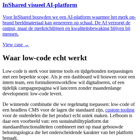
InShared visueel AI-platform
Voor InShared bouwden we een AI-platform waarmee het merk on-
brand beeldmateriaal kan genereren op schaal. De AI verzorgt de
output, maar de merkrichtlijnen en kwaliteitsbewaking blijven bij
mensen.
View case →
Waar low-code echt werkt
Low-code is sterk voor interne tools en tijdgebonden toepassingen
met een beperkte scope. Als je een dashboard wil bouwen voor een
intern team, een formulierenworkflow wil digitaliseren, of een
tijdelijk campagnepagina wil lanceren zonder maandenlange
development: low-code levert.
De winnende combinatie die we regelmatig toepassen: low-code of
een headless CMS voor de lagen die standaard zijn,
custom tooling
voor de onderdelen die het product echt uniek maken. Lefboom is
daar een voorbeeld van: een sustainabilityplatform dat
standaardfunctionaliteiten combineert met op maat gebouwde
beloningslogica die het onderscheidende karakter van het platform
bepaalt.