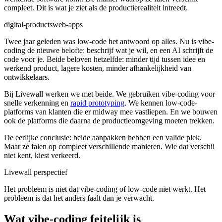
compleet. Dit is wat je ziet als de productierealiteit intreedt.
digital-products
web-apps
Twee jaar geleden was low-code het antwoord op alles. Nu is vibe-
coding de nieuwe belofte: beschrijf wat je wil, en een AI schrijft de
code voor je. Beide beloven hetzelfde: minder tijd tussen idee en
werkend product, lagere kosten, minder afhankelijkheid van
ontwikkelaars.
Bij Livewall werken we met beide. We gebruiken vibe-coding voor
snelle verkenning en
rapid prototyping
. We kennen low-code-
platforms van klanten die er midway mee vastliepen. En we bouwen
ook de platforms die daarna de productieomgeving moeten trekken.
De eerlijke conclusie: beide aanpakken hebben een valide plek.
Maar ze falen op compleet verschillende manieren. Wie dat verschil
niet kent, kiest verkeerd.
Livewall perspectief
Het probleem is niet dat vibe-coding of low-code niet werkt. Het
probleem is dat het anders faalt dan je verwacht.
Wat vibe-coding feitelijk is