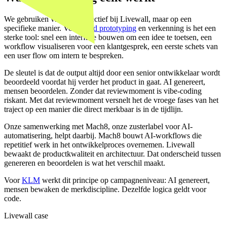
We gebruiken vibe-coding actief bij Livewall, maar op een
specifieke manier. Voor
rapid prototyping
en verkenning is het een
sterke tool: snel een interface bouwen om een idee te toetsen, een
workflow visualiseren voor een klantgesprek, een eerste schets van
een user flow om intern te bespreken.
De sleutel is dat de output altijd door een senior ontwikkelaar wordt
beoordeeld voordat hij verder het product in gaat. AI genereert,
mensen beoordelen. Zonder dat reviewmoment is vibe-coding
riskant. Met dat reviewmoment versnelt het de vroege fases van het
traject op een manier die direct merkbaar is in de tijdlijn.
Onze samenwerking met Mach8, onze zusterlabel voor AI-
automatisering, helpt daarbij. Mach8 bouwt AI-workflows die
repetitief werk in het ontwikkelproces overnemen. Livewall
bewaakt de productkwaliteit en architectuur. Dat onderscheid tussen
genereren en beoordelen is wat het verschil maakt.
Voor
KLM
werkt dit principe op campagneniveau: AI genereert,
mensen bewaken de merkdiscipline. Dezelfde logica geldt voor
code.
Livewall case