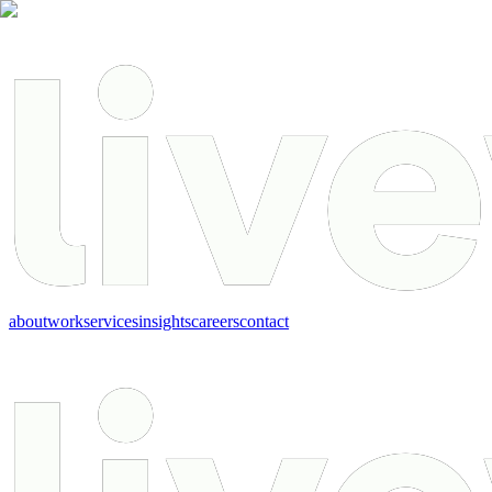
about
work
services
insights
careers
contact