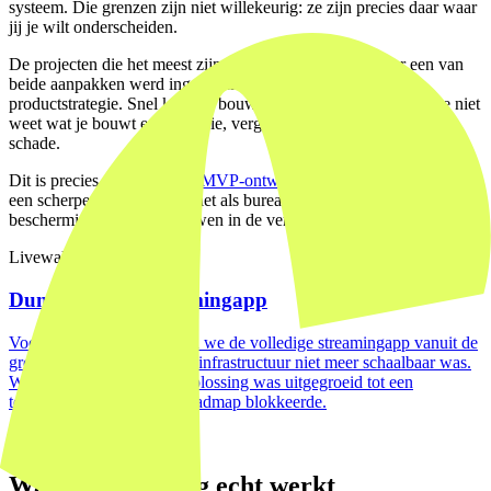
systeem. Die grenzen zijn niet willekeurig: ze zijn precies daar waar
jij je wilt onderscheiden.
De projecten die het meest zijn vastgelopen, zijn die waar een van
beide aanpakken werd ingezet als vervanging voor een
productstrategie. Snel kunnen bouwen is waardevol. Maar als je niet
weet wat je bouwt en voor wie, vergroot snelheid alleen maar de
schade.
Dit is precies waarom onze
MVP-ontwikkeling aanpak
begint met
een scherpe definitiefase. Niet als bureaucratische stap, maar als
bescherming tegen het bouwen in de verkeerde richting.
Livewall case
Dumpert videostreamingapp
Voor Dumpert herbouwden we de volledige streamingapp vanuit de
grond, omdat de bestaande infrastructuur niet meer schaalbaar was.
Wat begon als een snelle oplossing was uitgegroeid tot een
technische schuld die de roadmap blokkeerde.
View case →
Waar vibe-coding echt werkt