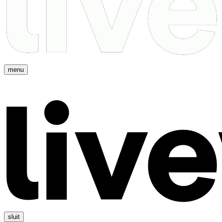
menu
sluit