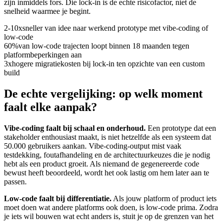
zijn inmiddels fors. Die lock-in is de echte risicofactor, niet de
snelheid waarmee je begint.
2-10x
sneller van idee naar werkend prototype met vibe-coding of
low-code
60%
van low-code trajecten loopt binnen 18 maanden tegen
platformbeperkingen aan
3x
hogere migratiekosten bij lock-in ten opzichte van een custom
build
De echte vergelijking: op welk moment
faalt elke aanpak?
Vibe-coding faalt bij schaal en onderhoud.
Een prototype dat een
stakeholder enthousiast maakt, is niet hetzelfde als een systeem dat
50.000 gebruikers aankan. Vibe-coding-output mist vaak
testdekking, foutafhandeling en de architectuurkeuzes die je nodig
hebt als een product groeit. Als niemand de gegenereerde code
bewust heeft beoordeeld, wordt het ook lastig om hem later aan te
passen.
Low-code faalt bij differentiatie.
Als jouw platform of product iets
moet doen wat andere platforms ook doen, is low-code prima. Zodra
je iets wil bouwen wat echt anders is, stuit je op de grenzen van het