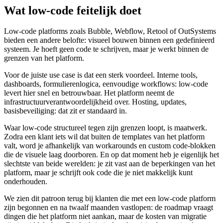
Wat low-code feitelijk doet
Low-code platforms zoals Bubble, Webflow, Retool of OutSystems
bieden een andere belofte: visueel bouwen binnen een gedefinieerd
systeem. Je hoeft geen code te schrijven, maar je werkt binnen de
grenzen van het platform.
Voor de juiste use case is dat een sterk voordeel. Interne tools,
dashboards, formulierenlogica, eenvoudige workflows: low-code
levert hier snel en betrouwbaar. Het platform neemt de
infrastructuurverantwoordelijkheid over. Hosting, updates,
basisbeveiliging: dat zit er standaard in.
Waar low-code structureel tegen zijn grenzen loopt, is maatwerk.
Zodra een klant iets wil dat buiten de templates van het platform
valt, word je afhankelijk van workarounds en custom code-blokken
die de visuele laag doorboren. En op dat moment heb je eigenlijk het
slechtste van beide werelden: je zit vast aan de beperkingen van het
platform, maar je schrijft ook code die je niet makkelijk kunt
onderhouden.
We zien dit patroon terug bij klanten die met een low-code platform
zijn begonnen en na twaalf maanden vastlopen: de roadmap vraagt
dingen die het platform niet aankan, maar de kosten van migratie