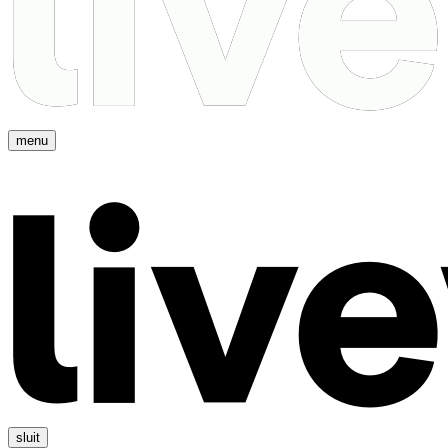
menu
sluit