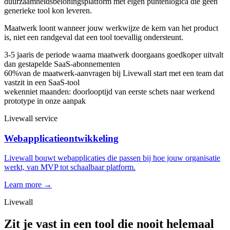
duurzaamheidsbeloningsplatform met eigen puntenlogica die geen
generieke tool kon leveren.
Maatwerk loont wanneer jouw werkwijze de kern van het product
is, niet een randgeval dat een tool toevallig ondersteunt.
3-5 jaar
is de periode waarna maatwerk doorgaans goedkoper uitvalt
dan gestapelde SaaS-abonnementen
60%
van de maatwerk-aanvragen bij Livewall start met een team dat
vastzit in een SaaS-tool
weken
niet maanden: doorlooptijd van eerste schets naar werkend
prototype in onze aanpak
Livewall service
Webapplicatieontwikkeling
Livewall bouwt webapplicaties die passen bij hoe jouw organisatie
werkt, van MVP tot schaalbaar platform.
Learn more →
Livewall
Zit je vast in een tool die nooit helemaal