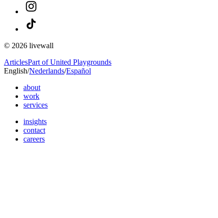
© 2026 livewall
Articles
Part of United Playgrounds
English
/
Nederlands
/
Español
about
work
services
insights
contact
careers