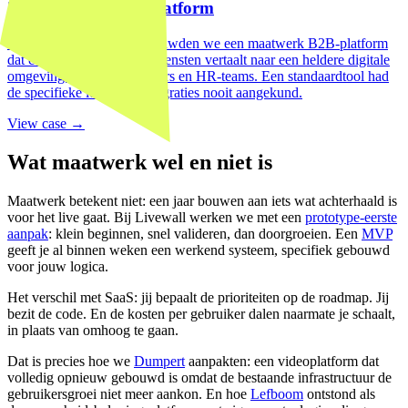
Zorg van de Zaak platform
Voor Zorg van de Zaak bouwden we een maatwerk B2B-platform
dat complexe werkgeversdiensten vertaalt naar een heldere digitale
omgeving voor medewerkers en HR-teams. Een standaardtool had
de specifieke logica en integraties nooit aangekund.
View case →
Wat maatwerk wel en niet is
Maatwerk betekent niet: een jaar bouwen aan iets wat achterhaald is
voor het live gaat. Bij Livewall werken we met een
prototype-eerste
aanpak
: klein beginnen, snel valideren, dan doorgroeien. Een
MVP
geeft je al binnen weken een werkend systeem, specifiek gebouwd
voor jouw logica.
Het verschil met SaaS: jij bepaalt de prioriteiten op de roadmap. Jij
bezit de code. En de kosten per gebruiker dalen naarmate je schaalt,
in plaats van omhoog te gaan.
Dat is precies hoe we
Dumpert
aanpakten: een videoplatform dat
volledig opnieuw gebouwd is omdat de bestaande infrastructuur de
gebruikersgroei niet meer aankon. En hoe
Lefboom
ontstond als