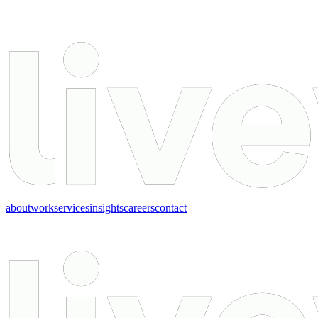
about
work
services
insights
careers
contact