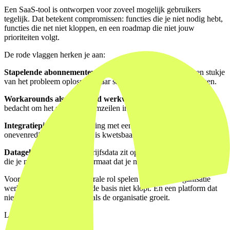
Een SaaS-tool is ontworpen voor zoveel mogelijk gebruikers
tegelijk. Dat betekent compromissen: functies die je niet nodig hebt,
functies die net niet kloppen, en een roadmap die niet jouw
prioriteiten volgt.
De rode vlaggen herken je aan:
Stapelende abonnementen.
Je gebruikt drie tools die elk een stukje
van het probleem oplossen, maar samen nooit een geheel vormen.
Workarounds als standaard werkwijze.
Je team heeft trucjes
bedacht om het systeem te omzeilen in plaats van het te gebruiken.
Integratiepijn.
Elke koppeling met een ander systeem kost
onevenredig veel moeite en is kwetsbaar bij updates.
Datageloktheid.
Jouw bedrijfsdata zit opgesloten in een omgeving
die je niet beheert, in een formaat dat je niet kiest.
Voor platforms die een centrale rol spelen in hoe een organisatie
werkt, zijn dit signalen dat de basis niet klopt. En een platform dat
niet klopt, schaalt niet mee als de organisatie groeit.
Livewall case