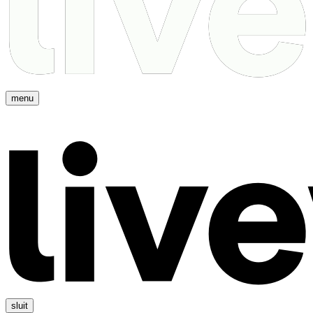
menu
sluit