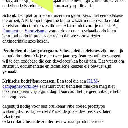
nodig die begrijpt wat er misgaat als de beveiliging niet klopt. Vibe-
coded code is zelden production-ready op dit vlak.
Schaal.
Een platform voor duizenden gebruikers, met een database
die groeit, API-koppelingen die betrouwbaar moeten werken: dat
vereist architectuurkeuzes die een AI-tool niet voor je maakt. Bij
Dumpert
en
Sportvisunie
waren de eisen aan schaalbaarheid en
betrouwbaarheid precies de reden dat we voor serieuze
engineeringkeuzes kozen.
Producten die lang meegaan.
Vibe-coded codebases zijn moeilijk
te onderhouden. Als je over twee jaar nog features wilt toevoegen,
wil je een codebase die een developer kan begrijpen. Dat vraagt om
structuur, documentatie en technische keuzes die bewust zijn
gemaakt.
Kritische bedrijfsprocessen.
Een tool die een
KLM-
campagneworkflow
aanstuurt over tientallen markten mag niet
crashen op een vrijdagmiddag. Daarvoor heb je geen vibe, je hebt
een engineer.
dagen
tijd nodig voor een bruikbaar vibe-coded prototype
weken
tijdwinst bij een MVP met de juiste dev-basis vs. later
refactoren
0x
keer dat vibe-code zonder review naar productie moet