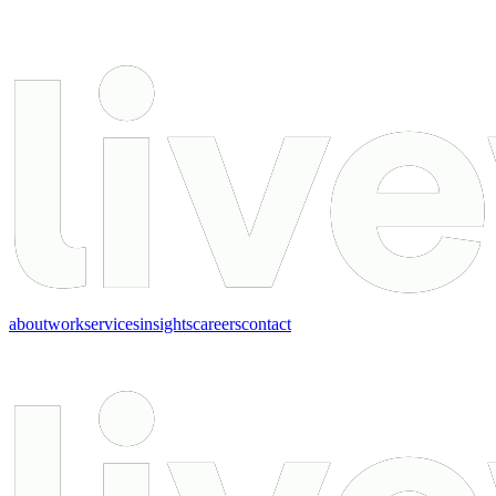
about
work
services
insights
careers
contact