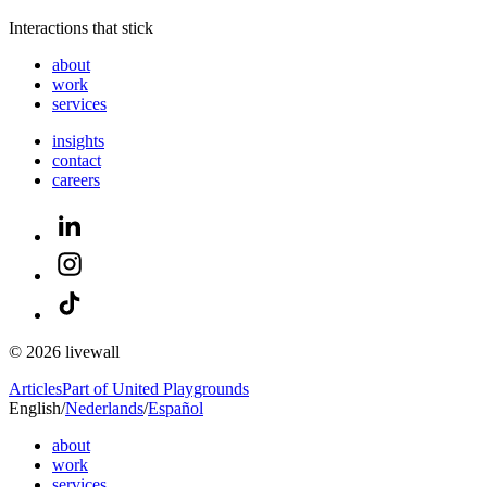
Interactions that stick
about
work
services
insights
contact
careers
© 2026 livewall
Articles
Part of United Playgrounds
English
/
Nederlands
/
Español
about
work
services