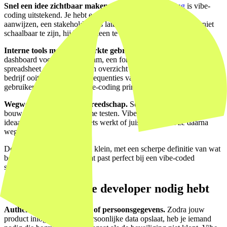
Snel een idee zichtbaar maken.
Voor
rapid prototyping
is vibe-
coding uitstekend. Je hebt een concept, je wilt het kunnen
aanwijzen, een stakeholder iets laten klikken. De output hoeft niet
schaalbaar te zijn, hij hoeft alleen te werken in de demo.
Interne tools met een beperkte gebruikersgroep.
Een eenvoudig
dashboard voor een klein team, een formulier dat data naar een
spreadsheet stuurt, een intern overzicht dat niemand buiten jouw
bedrijf ooit ziet. Als de consequenties van een bug laag zijn en de
gebruikers tolerant, past vibe-coding prima.
Wegwerpcode als denkgereedschap.
Soms wil je niet een product
bouwen, je wilt een aanname testen. Vibe-coded prototypes zijn
ideaal om te bewijzen dat iets werkt of juist niet. Gooi ze daarna
weg en bouw iets solids.
De
Lefboom-aanpak
begon klein, met een scherpe definitie van wat
bewezen moest worden. Dat past perfect bij een vibe-coded
startpunt.
Waar je een echte developer nodig hebt
Authenticatie, betalingen, of persoonsgegevens.
Zodra jouw
product inlogt, betaalt of persoonlijke data opslaat, heb je iemand