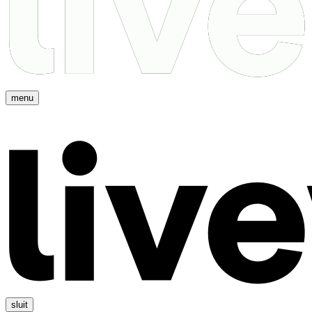
menu
sluit