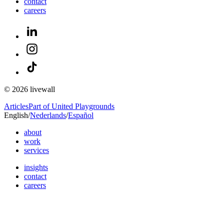
contact
careers
© 2026 livewall
Articles
Part of United Playgrounds
English
/
Nederlands
/
Español
about
work
services
insights
contact
careers