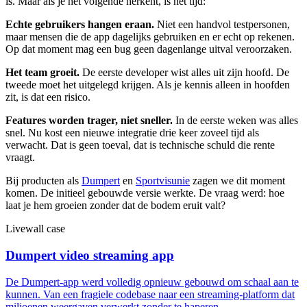
is. Maar als je het volgende herkent, is het tijd:
Echte gebruikers hangen eraan.
Niet een handvol testpersonen,
maar mensen die de app dagelijks gebruiken en er echt op rekenen.
Op dat moment mag een bug geen dagenlange uitval veroorzaken.
Het team groeit.
De eerste developer wist alles uit zijn hoofd. De
tweede moet het uitgelegd krijgen. Als je kennis alleen in hoofden
zit, is dat een risico.
Features worden trager, niet sneller.
In de eerste weken was alles
snel. Nu kost een nieuwe integratie drie keer zoveel tijd als
verwacht. Dat is geen toeval, dat is technische schuld die rente
vraagt.
Bij producten als
Dumpert
en
Sportvisunie
zagen we dit moment
komen. De initieel gebouwde versie werkte. De vraag werd: hoe
laat je hem groeien zonder dat de bodem eruit valt?
Livewall case
Dumpert video streaming app
De Dumpert-app werd volledig opnieuw gebouwd om schaal aan te
kunnen. Van een fragiele codebase naar een streaming-platform dat
miljoenen weergaven verwerkt zonder te haperen.