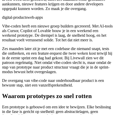
aankunnen, nieuwe features krijgen en door andere developers
opgepakt kunnen worden. Zo maak je die overgang.
digital-products
web-apps
Vibe-coden heeft een nieuwe groep builders gecreeerd. Met AI-tools
als Cursor, Copilot of Lovable bouw je in een weekend een
werkend prototype. De drempel is laag, de snelheid hoog, en het
resultaat voelt verrassend solide. Tot het dat niet meer is.
Zes maanden later zit je met een codebase die niemand snapt, tests
die ontbreken, en een feature-request die twee weken kost terwijl hij
in de eerste sprint een dag had gekost. Bij Livewall zien we dit
patroon regelmatig. Niet omdat vibe-coden slecht is, maar omdat de
stap van prototype naar product structuur vraagt die je in de sprint-
modus bewust hebt overgeslagen.
De overgang van vibe-code naar onderhoudbaar product is een
bewuste stap, niet een vanzelfsprekendheid.
Waarom prototypes zo snel rotten
Een prototype is gebouwd om een idee te bewijzen. Elke beslissing
in die fase is gericht op snelheid: geen abstractielagen, geen