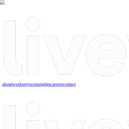
about
work
services
insights
careers
contact