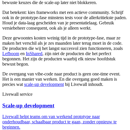
bewuste keuzes die de scale-up later niet blokkeren.
Dat betekent: kies frameworks met een actieve community. Schrijf
ook in de prototype-fase minstens tests voor de allerkritiekste paden.
Houd je data-laag gescheiden van je presentatielaag. Gebruik
versiebeheer consequent, ook als je alleen werkt.
Deze gewoontes kosten weinig tijd in de prototype-fase, maar ze
maken het verschil als je zes maanden later terug moet in de code.
De producten die wij het langst succesvol zien functioneren, zoals
Lefboom
en
InShared
, zijn niet de producten die het perfect
begonnen. Het zijn de producten waarbij elk nieuw hoofdstuk
bewust begon.
De overgang van vibe-code naar product is geen one-time event.
Het is een manier van werken. En die overgang goed maken is
precies wat
scale-up development
bij Livewall inhoudt.
Livewall service
Scale-up development
Livewall helpt teams om van werkend prototype naar
onderhoudbaar, schaalbaar product te gaan, zonder opnieuw te
beginnen.