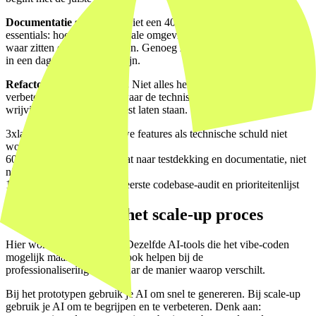
Documentatie schrijven.
Niet een 40-pagina document, maar de
essentials: hoe start je de lokale omgeving, wat doet welke service,
waar zitten de koppelvlakken. Genoeg zodat een nieuwe developer
in een dag productief kan zijn.
Refactoren met aandacht.
Niet alles herschrijven. Selectief
verbeteren op de plekken waar de technische schuld de meeste
wrijving veroorzaakt. De rest laten staan.
3x
langzamer worden nieuwe features als technische schuld niet
wordt aangepakt
60%
van de scale-up tijd gaat naar testdekking en documentatie, niet
nieuwe code
1 week
is genoeg voor een eerste codebase-audit en prioriteitenlijst
De rol van AI in het scale-up proces
Hier wordt het interessant. Dezelfde AI-tools die het vibe-coden
mogelijk maakten, kunnen ook helpen bij de
professionaliseringsslag. Maar de manier waarop verschilt.
Bij het prototypen gebruik je AI om snel te genereren. Bij scale-up
gebruik je AI om te begrijpen en te verbeteren. Denk aan: