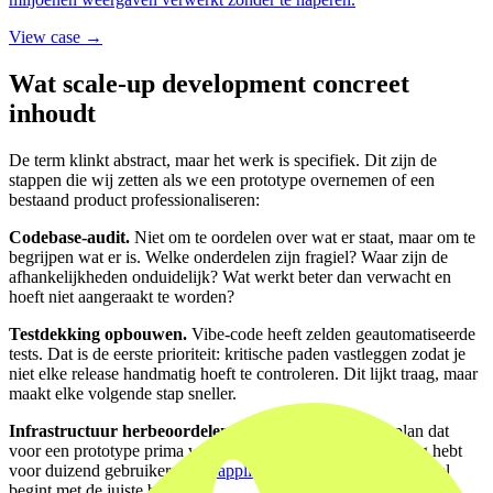
View case →
Wat scale-up development concreet
inhoudt
De term klinkt abstract, maar het werk is specifiek. Dit zijn de
stappen die wij zetten als we een prototype overnemen of een
bestaand product professionaliseren:
Codebase-audit.
Niet om te oordelen over wat er staat, maar om te
begrijpen wat er is. Welke onderdelen zijn fragiel? Waar zijn de
afhankelijkheden onduidelijk? Wat werkt beter dan verwacht en
hoeft niet aangeraakt te worden?
Testdekking opbouwen.
Vibe-code heeft zelden geautomatiseerde
tests. Dat is de eerste prioriteit: kritische paden vastleggen zodat je
niet elke release handmatig hoeft te controleren. Dit lijkt traag, maar
maakt elke volgende stap sneller.
Infrastructuur herbeoordelen.
Het serverloze hostingplan dat
voor een prototype prima was, is misschien niet wat je nodig hebt
voor duizend gebruikers.
Webapplicatie-ontwikkeling
op schaal
begint met de juiste basis.