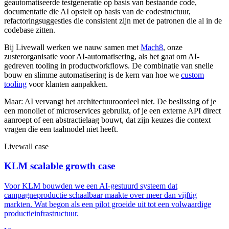
geautomatiseerde testgeneratie op basis van bestaande code,
documentatie die AI opstelt op basis van de codestructuur,
refactoringsuggesties die consistent zijn met de patronen die al in de
codebase zitten.
Bij Livewall werken we nauw samen met
Mach8
, onze
zusterorganisatie voor AI-automatisering, als het gaat om AI-
gedreven tooling in productworkflows. De combinatie van snelle
bouw en slimme automatisering is de kern van hoe we
custom
tooling
voor klanten aanpakken.
Maar: AI vervangt het architectuuroordeel niet. De beslissing of je
een monoliet of microservices gebruikt, of je een externe API direct
aanroept of een abstractielaag bouwt, dat zijn keuzes die context
vragen die een taalmodel niet heeft.
Livewall case
KLM scalable growth case
Voor KLM bouwden we een AI-gestuurd systeem dat
campagneproductie schaalbaar maakte over meer dan vijftig
markten. Wat begon als een pilot groeide uit tot een volwaardige
productieinfrastructuur.