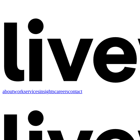
about
work
services
insights
careers
contact