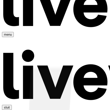
menu
sluit