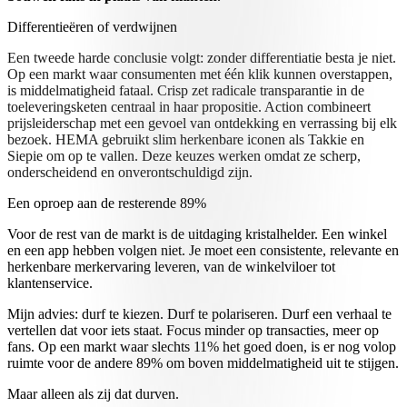
Differentieëren of verdwijnen
Een tweede harde conclusie volgt: zonder differentiatie besta je niet.
Op een markt waar consumenten met één klik kunnen overstappen,
is middelmatigheid fataal. Crisp zet radicale transparantie in de
toeleveringsketen centraal in haar propositie. Action combineert
prijsleiderschap met een gevoel van ontdekking en verrassing bij elk
bezoek. HEMA gebruikt slim herkenbare iconen als Takkie en
Siepie om op te vallen. Deze keuzes werken omdat ze scherp,
onderscheidend en onverontschuldigd zijn.
Een oproep aan de resterende 89%
Voor de rest van de markt is de uitdaging kristalhelder. Een winkel
en een app hebben volgen niet. Je moet een consistente, relevante en
herkenbare merkervaring leveren, van de winkelviloer tot
klantenservice.
Mijn advies: durf te kiezen. Durf te polariseren. Durf een verhaal te
vertellen dat voor iets staat. Focus minder op transacties, meer op
fans. Op een markt waar slechts 11% het goed doen, is er nog volop
ruimte voor de andere 89% om boven middelmatigheid uit te stijgen.
Maar alleen als zij dat durven.