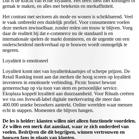
Dat is de kracht van echte loyaliteit. Het heeft niets met kortingen of
gemak te maken, en alles met betekenis en merkaffiniteit.
Het contrast met sectoren als mode en wonen is schrikbarend. Veel
te vaak ontbreekt een duidelijk profiel. Voor consumenten voelen
deze merken inwisselbaar, zonder reden om trouw te blijven. Voeg
daar de realiteit bij dat e-commerce nu de standaard is en
internationale spelers de markt domineren, en de urgentie om een
onderscheidend merkverhaal op te bouwen wordt onmogelijk te
negeren.
Loyaliteit is emotioneel
Loyaliteit komt niet van loyaliteitskaartsjes of scherpe prijzen. De
Retail Ranking toont aan dat merken die hoog scoren op loyaliteit
investeren in emotionele verbinding. Picnic bouwt bewust
gemeenschap op via toon van stem en persoonlijke service.
Ekoplaza koppelt loyaliteit aan duurzaamheid. Voor Rituals creëren
we via ons livewall-label digitale merkervaring die meer dan
400.000 unieke bezoekers aantrekt. Online werelden waar mensen
echt in stappen. Momenten die blijven hangen.
De les is helder: klanten willen niet alleen functionele voordelen.
Ze willen een merk dat aanslaat, waar ze zich onderdeel van
voelen. Bedrijven die dit begrijpen, winnen vertrouwen en
bouwen fans in plaats van klanten.