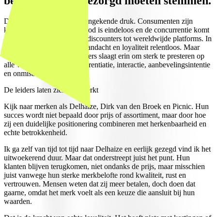
bestuurskamer bezorgd moeten stemmen.
De retailmarkt staat onder ongekende druk. Consumenten zijn
kritischer dan ooit, het aanbod is eindeloos en de concurrentie komt
van alle kanten: agressieve discounters tot wereldwijde platforms. In
die context is de strijd om aandacht en loyaliteit relentloos. Maar
alleen een kleine groep spelers slaagt erin om sterk te presteren op
alle vlakken: loyaliteit, differentiatie, interactie, aanbevelingsintentie
en onmisbaarheid.
De leiders laten zien wat werkt
Kijk naar merken als Delhaize, Dirk van den Broek en Picnic. Hun
succes wordt niet bepaald door prijs of assortiment, maar door hoe
zij een duidelijke positionering combineren met herkenbaarheid en
echte betrokkenheid.
Ik ga zelf van tijd tot tijd naar Delhaize en eerlijk gezegd vind ik het
uitwoekerend duur. Maar dat onderstreept juist het punt. Hun
klanten blijven terugkomen, niet ondanks de prijs, maar misschien
juist vanwege hun sterke merkbelofte rond kwaliteit, rust en
vertrouwen. Mensen weten dat zij meer betalen, doch doen dat
gaarne, omdat het merk voelt als een keuze die aansluit bij hun
waarden.