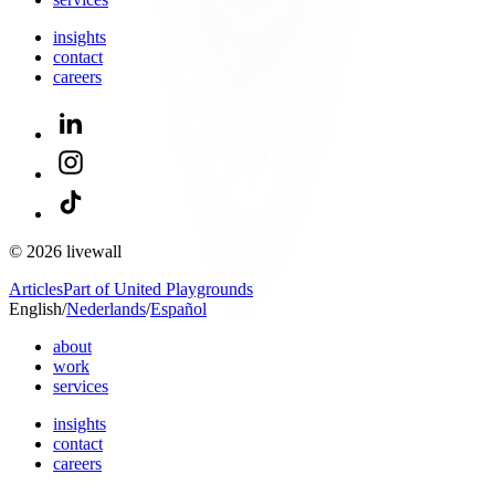
insights
contact
careers
© 2026 livewall
Articles
Part of United Playgrounds
English
/
Nederlands
/
Español
about
work
services
insights
contact
careers