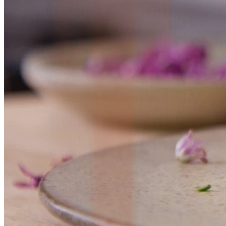
Een strategische partner, geen
bouwbureau
livewall werkt als denkpartner voor CMO's, CTO's en digital
directors die digitale investeringsbeslissingen nemen. Wij bepalen de
juiste productaanpak voordat u zich committeert:
platformarchitectuur, roadmaps en technologiekeuzes. Omdat
strategie en bouw in hetzelfde team zitten, verloopt de overgang van
plan naar product naadloos. Of de volgende stap een
MVP
is, een
webplatform
, of een native
app
, het team dat de strategie vormgaf
levert het.