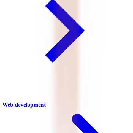
omgevingen betekent dit samenwerken met een partner die zowel de
strategische als de technische laag begrijpt. Of u nu een digitale
transformatiestrategie nodig heeft die uw hele organisatie omspant of
een gerichte productstrategie voor één platform, livewall hanteert
dezelfde aanpak: eerst gedrag, dan bouwen.
Meer digitale producten
Waar creativiteit en technologie samen bouwen aan wat merken
verder brengt.
Meer over digitale producten