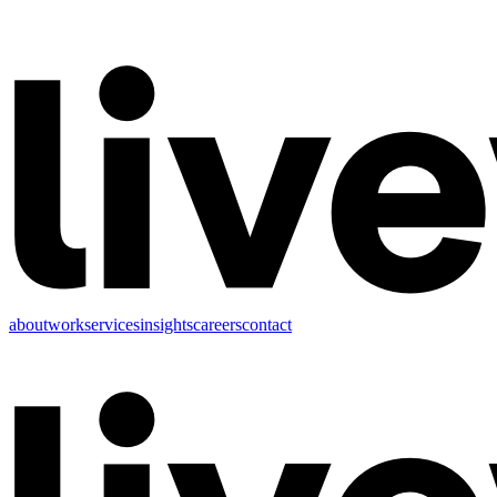
about
work
services
insights
careers
contact