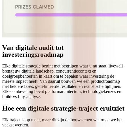
datagedreven ecosystemen, personalisatie, AI-integratie en
gedragsontwerp.
Bepalen wát je bouwt is moeilijker dan het bouwen zelf
De meest waardevolle strategische bijdrage is scoping en
prioritering: wat bouwen, in welke volgorde, tegen welke resultaten.
Vóór development.