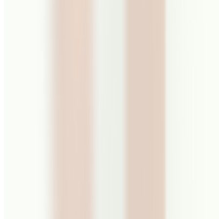
Van digitale audit tot
investeringsroadmap
Elke digitale strategie begint met begrijpen waar u nu staat. livewall
brengt uw digitale landschap, concurrentiecontext en
doelgroepbehoeften in kaart om te bepalen waar investering de
meeste impact heeft. Van daaruit bouwen we een productroadmap
met heldere fases, gedefinieerde resultaten en realistische tijdlijnen.
Elke aanbeveling bevat platformarchitectuur, technologiekeuzes en
build-vs-buy-analyse.
Hoe een digitale strategie-traject eruitziet
Elk traject is op maat, maar dit zijn de bouwstenen waarmee we het
vaakst werken.
Digitale productaudit & kansidentificatie
Analyse van digitaal landschap, concurrentie en doelgroep om
investering te richten.