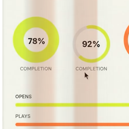
werken vervolgens terug om die te rechtvaardigen. livewall begint
met de vraag die er echt toe doet: wat willen we dat mensen doen,
en waardoor voelt dat natuurlijk? Die gedragslens stuurt elke
aanbeveling, van platformarchitectuur tot featureprioritering. Als
onderdeel van ons
Digital Products
-aanbod staat digitale strategie
aan het begin van elke bouwsamenwerking, zodat de investering
naar de juiste plek gaat voordat er ook maar één regel code
geschreven wordt.
Het verschil zit in wat er na de strategiefase gebeurt. De meeste
consultancies leveren een presentatie op en gaan door. De strategen
van livewall werken in hetzelfde team dat ontwerpt en ontwikkelt,
waardoor elke strategische aanbeveling getoetst wordt aan
technische realiteit en commerciële haalbaarheid. Het resultaat: een
plan dat leidt tot productie, niet een document dat stof verzamelt.
Strategie van een team dat het ook kan bouwen
Strategie van een partner die ook bouwt: aanbevelingen geworteld
in technische en commerciële realiteit, geen presentatie voor een
dev-team.
Platform van de toekomst, niet het verleden
Productstrategie ontworpen voor waar digitaal naartoe gaat: