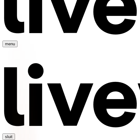
menu
sluit