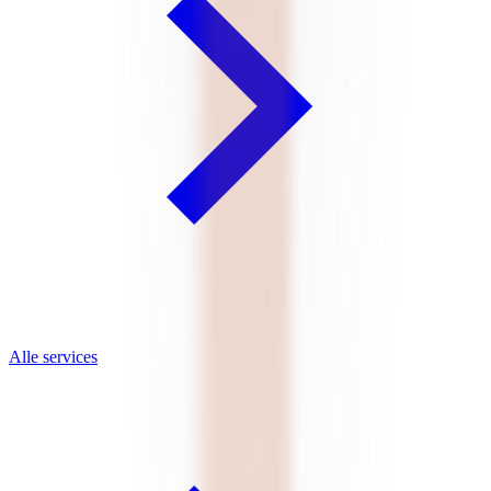
Case study
Cheflix
Dit digital product platform maakt van koken een ware leerervaring.
Chefs begeleiden gebruikers bij het bereiden van recepten, het
aanleren van technieken en het opdoen van culinaire inspiratie.
Lees meer
De vragen die het grootste verschil maken
Wat doet een digitale strategie bureau? Het beantwoordt de vragen
die tussen ambitie en uitvoering zitten. Welke digitale producten
moet u bouwen? In welke volgorde? Met welk doel? Welke
platformarchitectuur ondersteunt zowel de behoeften van vandaag
als de groei van morgen? Dit zijn de beslissingen die bepalen of een
digitale investering rendeert of stagneert. livewall levert de roadmap
en het beslissingskader voor digitale investering voordat de
ontwikkeling begint.
Voor merken in consumentenmarkten, retail en scale-up-