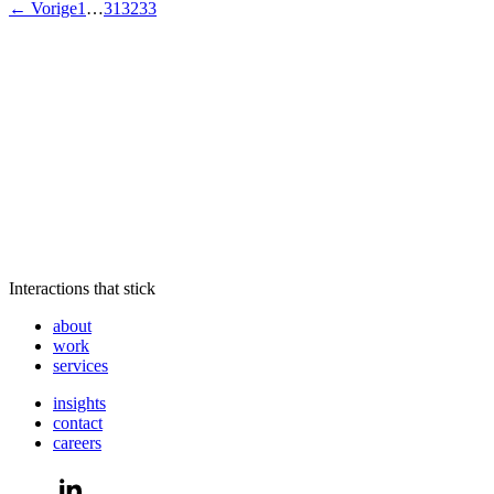
← Vorige
1
…
31
32
33
Interactions that stick
about
work
services
insights
contact
careers