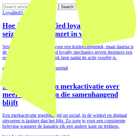
Search
Loyaliteit
5 Jan 2026
Hoe je met gamified loyalty
seizoenskopers omzet in vaste klanten
Seizoencampagnes zorgen voor een kortetermijnpiek, maar daarna is
de klant weer weg. Gamified loyalty mechanics geven shoppers een
reden om terug te komen, ook lang nadat de actie voorbij is.
gamification
loyalty-programs
retail
Engagement
5 Jan 2026
Zo ontwerp je een merkactivatie over
meerdere kanalen die samenhangend
blijft
Een merkactivatie tegelijkertijd op social, in de winkel en digitaal
uitvoeren is lastiger dan het lijkt. Zo zorg je voor een consistente
beleving wanneer de kanalen elk een andere kant op trekken.