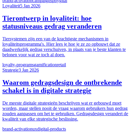
brand-activation
campaigns
phygital
Loyaliteit
5 Jan 2026
Tierontwerp in loyaliteit: hoe
statusniveaus gedrag veranderen
Tiersystemen zijn een van de krachtigste mechanismen in
loyaliteitsprogramma's. Hier lees je hoe je ze zo opbouwt dat ze
daadwerkelijk gedrag verschuiven, in plaats van je beste klanten te
belonen voor wat ze toch al doen.
loyalty-programs
gamification
retail
Strategie
3 Jan 2026
Waarom gedragsdesign de ontbrekende
schakel is in digitale strategie
De meeste digitale strategieën beschrijven wat er gebouwd moet
worden, maar stellen nooit de vraag waarom gebruikers hun gedrag
zouden aanpassen om het te gebruiken. Gedragsdesign verandert de
kwaliteit van elke strategische beslissing.
brand-activation
ux
digital-products