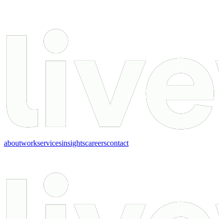
about
work
services
insights
careers
contact