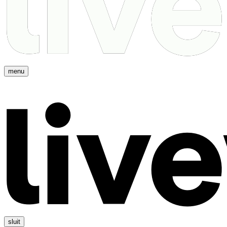
menu
sluit