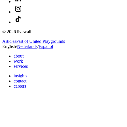
© 2026 livewall
Articles
Part of United Playgrounds
English
/
Nederlands
/
Español
about
work
services
insights
contact
careers