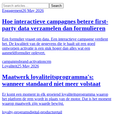
Search
Engagement
26 May 2026
Hoe interactieve campagnes betere first-
party data verzamelen dan formulieren
Een formulier vraagt om data. Een interactieve campagne verdient
het. De kwaliteit van de gegevens die je haalt uit een goed
ontworpen activatie is een stuk hoger dan alles wat een
aanmeldformulier oplevert.
campaigns
brand-activation
crm
Loyaliteit
25 May 2026
Maatwerk loyaliteitsprogramma's:
wanneer standaard niet meer volstaat
Er komt een moment in elk groeiend loyaliteitsprogramma waarop
het platform de rem wordt in plaats van de motor. Dat is het moment
waarop maatwerk zijn waarde bewijst.
loyalty-programs
digital-products
retail