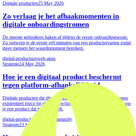
Digitale producten
25 May 2026
Zo verlaag je het afhaakmomenten in
digitale onboardingstromen
De meeste gebruikers haken af tijdens de eerste onboardingsessie.
Zo ontwerp je de eerste vijf minuten van een productervaring zodat
meer mensen het waardemoment bereiken.
digital-products
ux
web-apps
Strategie
24 May 2026
Hoe je een digitaal product beschermt
tegen platform-afhankelijkheid
Digitale producten die diep verweven zijn met één platform lopen
existentieel risico bij elke API-wijziging of beleidsupdate. Zo bouw
je een product dat bestand blijft.
digital-products
web-apps
community
Strategie
23 May 2026