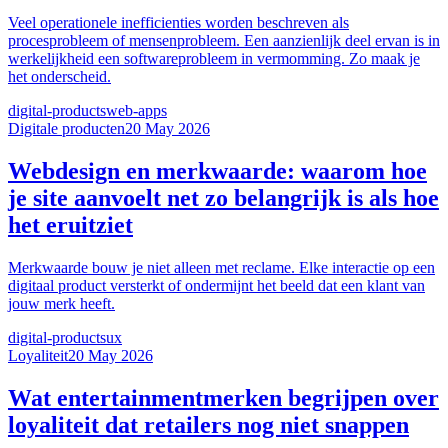
Veel operationele inefficienties worden beschreven als
procesprobleem of mensenprobleem. Een aanzienlijk deel ervan is in
werkelijkheid een softwareprobleem in vermomming. Zo maak je
het onderscheid.
digital-products
web-apps
Digitale producten
20 May 2026
Webdesign en merkwaarde: waarom hoe
je site aanvoelt net zo belangrijk is als hoe
het eruitziet
Merkwaarde bouw je niet alleen met reclame. Elke interactie op een
digitaal product versterkt of ondermijnt het beeld dat een klant van
jouw merk heeft.
digital-products
ux
Loyaliteit
20 May 2026
Wat entertainmentmerken begrijpen over
loyaliteit dat retailers nog niet snappen