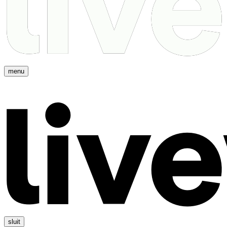
menu
sluit