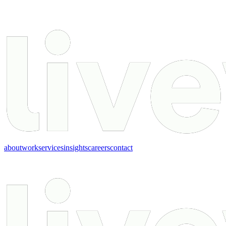
about
work
services
insights
careers
contact