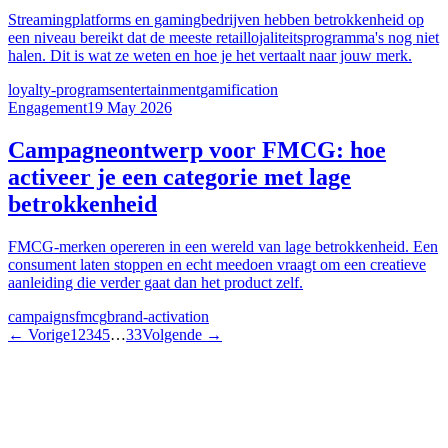
Streamingplatforms en gamingbedrijven hebben betrokkenheid op
een niveau bereikt dat de meeste retaillojaliteitsprogramma's nog niet
halen. Dit is wat ze weten en hoe je het vertaalt naar jouw merk.
loyalty-programs
entertainment
gamification
Engagement
19 May 2026
Campagneontwerp voor FMCG: hoe
activeer je een categorie met lage
betrokkenheid
FMCG-merken opereren in een wereld van lage betrokkenheid. Een
consument laten stoppen en echt meedoen vraagt om een creatieve
aanleiding die verder gaat dan het product zelf.
campaigns
fmcg
brand-activation
← Vorige
1
2
3
4
5
…
33
Volgende →