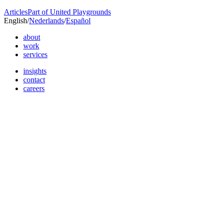
Articles
Part of United Playgrounds
English
/
Nederlands
/
Español
about
work
services
insights
contact
careers