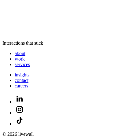
Interactions that stick
about
work
services
insights
contact
careers
© 2026 livewall