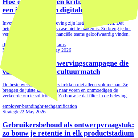
Hoe overtuig je een kritische CFO van
een investering in digitale beleving
Investeringen in digitale beleving zijn lastig te modelleren. Dat
betekent niet dat de business case niet te maken is. Zo breng je het
verhaal op een manier die financiële teams geloofwaardig vinden.
digital-products
loyalty-programs
Medewerkerservaring
22 May 2026
Hoe maak je een wervingscampagne die
vanzelf filtert op cultuurmatch
De beste wervingscampagnes trekken niet alleen volume aan. Ze
brengen de juiste kandidaten naar voren en ontmoedigen de
verkeerde om te solliciteren. Zo bouw je dat filter in de beleving.
employer-branding
hr-tech
gamification
Strategie
22 May 2026
Gebruikersbehoud als ontwerpvraagstuk:
zo bouw je retentie in elk productstadium