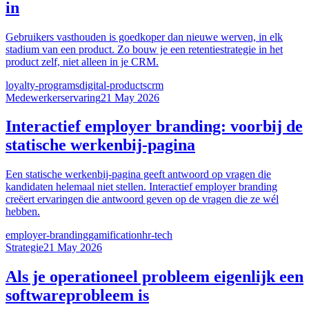
in
Gebruikers vasthouden is goedkoper dan nieuwe werven, in elk
stadium van een product. Zo bouw je een retentiestrategie in het
product zelf, niet alleen in je CRM.
loyalty-programs
digital-products
crm
Medewerkerservaring
21 May 2026
Interactief employer branding: voorbij de
statische werkenbij-pagina
Een statische werkenbij-pagina geeft antwoord op vragen die
kandidaten helemaal niet stellen. Interactief employer branding
creëert ervaringen die antwoord geven op de vragen die ze wél
hebben.
employer-branding
gamification
hr-tech
Strategie
21 May 2026
Als je operationeel probleem eigenlijk een
softwareprobleem is